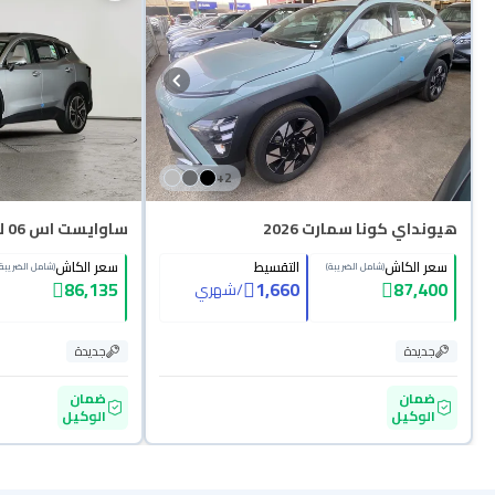
+
2
هيونداي كونا سمارت 2026
ساوايست اس 06 لاكجري 2026
سعر الكاش
التقسيط
سعر الكاش
(شامل الضريبة)
(شامل الضريبة)
86,135
1,660
87,400
/
شهري
جديدة
جديدة
ضمان
ضمان
الوكيل
الوكيل