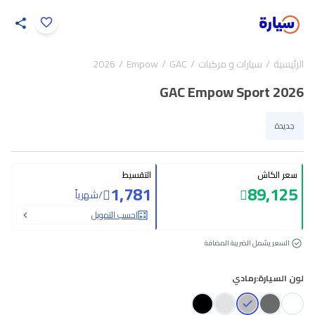
اضغط لتكبير الصورة
الرئيسية
سيارات و مركبات
GAC
Empow
2026
12
/
1
GAC Empow Sport 2026
جديدة
سعر الكاش
التقسيط
1,781
89,125
/
شهرياً
احسب التمويل
السعر يشمل الضريبة المضافة
لون السيارة:
رمادي