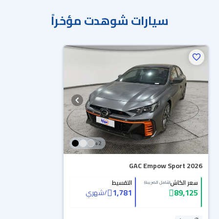
سيارات شوهدت مؤخراً
+
2
GAC Empow Sport 2026
سعر الكاش
التقسيط
(شامل الضريبة)
1,781
89,125
/
شهري