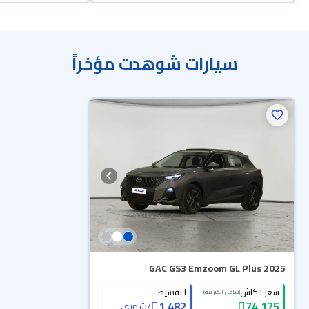
سيارات شوهدت مؤخراً
GAC GS3 Emzoom GL Plus 2025
سعر الكاش
التقسيط
(شامل الضريبة)
1,482
74,175
/
شهري