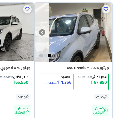
+
3
جيتور X50 Premium 2026
جيتور X70 لاكجري 2026
سعر الكاش
التقسيط
سعر الكاش
(شامل الضريبة)
(شامل الضريبة)
65,550
1,356
67,850
/
شهري
جديدة
جديدة
ضمان
ضمان
الوكيل
الوكيل