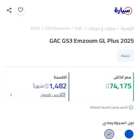
اضغط لتكبير الصورة
الرئيسية
سيارات و مركبات
GAC
GS3 Emzoom
2025
13
/
1
GAC GS3 Emzoom GL Plus 2025
جديدة
سعر الكاش
التقسيط
1,482
74,175
/
شهرياً
احسب التمويل
السعر يشمل الضريبة المضافة
لون السيارة:
رمادي