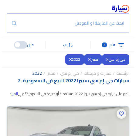
ابحث عن الماركة او الموديل
فلتر
3
رتب
قارن
جي إم سي
سييرا
2022
الرئيسية
سيارات و مركبات
جي إم سي
سييرا
2022
سيارات جي إم سي سييرا 2022 للبيع في السعودية
-
2
...
اتدور على سيارة جي إم سي سييرا 2022 مستعملة أو جديدة في السعودية؟ في
المزيد
موقع سيارة بنوفر لك كل الخيارات، تقدر تتصفح
الموديلات وتختار اللي يناسبك. جميع
سيارات جي إم سي سييرا 2022 المستعملة مضمونة ومفحوصة بأكثر من 200
نقطة وتقدر تجربها لمدة 10 أيام، وإن ما ناسبتك لأي سبب تقدر تسترجع كامل المبلغ
خلال 10 أيام بكل سهولة. والسيارات الجديدة مضمونة بضمان الوكالة، تقدر تشتريها
كاش أو تقسيط، وتحجزها أونلاين، وبتوصلك لين باب بيتك.