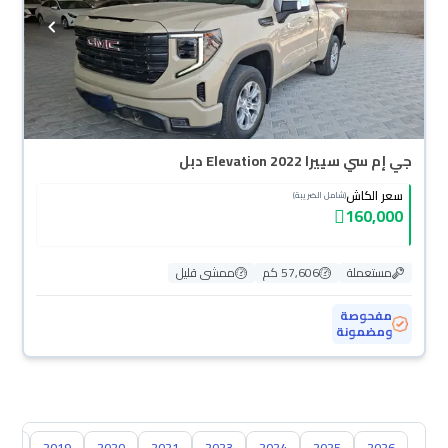
جي إم سي سييرا Elevation 2022 دبل
سعر الكاش
(شامل الضريبة)
160,000
مستعملة
57,606 كم
ممشى قليل
مفحوصة
ومضمونة
018
2019
2020
2021
2023
2024
2025
2026