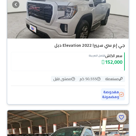
جي إم سي سييرا Elevation 2022 دبل
سعر الكاش
(شامل الضريبة)
152,000
مستعملة
50,555 كم
ممشى قليل
مفحوصة
ومضمونة