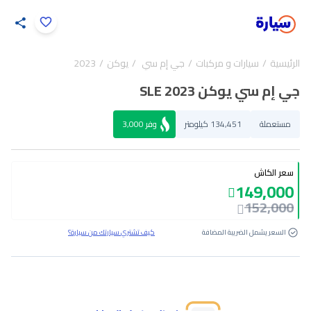
اضغط لتكبير الصورة
الرئيسية
سيارات و مركبات
جي إم سي
يوكن
2023
35
/
1
جي إم سي يوكن SLE 2023
مستعملة
134,451 كيلومتر
وفر
3,000
سعر الكاش
149,000
152,000
السعر يشمل الضريبة المضافة
كيف تشتري سيارتك من سيارة؟