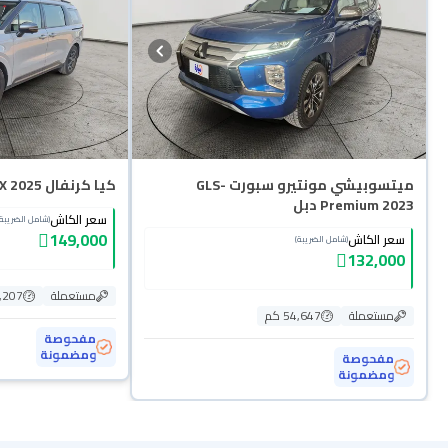
ميتسوبيشي مونتيرو سبورت GLS-
كيا كرنفال LX 2025
Premium 2023 دبل
سعر الكاش
(شامل الضريبة)
149,000
سعر الكاش
(شامل الضريبة)
132,000
مستعملة
88,207
مستعملة
54,647 كم
مفحوصة
ومضمونة
مفحوصة
ومضمونة