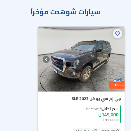
سيارات شوهدت مؤخراً
محجوزة
3,000
جي إم سي يوكن SLE 2023
سعر الكاش
(شامل الضريبة)
149,000
152,000
مستعملة
134,451 كم