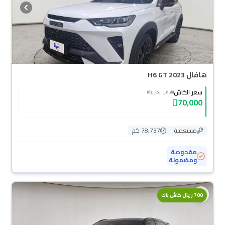
هافال H6 GT 2023
سعر الكاش
(شامل الضريبة)
70,000
مستعملة
78,737 كم
مفحوصة
ومضمونة
محجوزة
700 ريال كاش باك