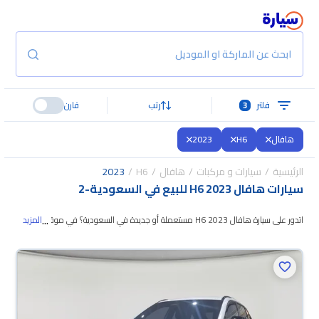
ابحث عن الماركة او الموديل
فلتر
3
رتب
قارن
هافال
H6
2023
الرئيسية
سيارات و مركبات
هافال
H6
2023
سيارات هافال H6 2023 للبيع في السعودية
-
2
...
اتدور على سيارة هافال H6 2023 مستعملة أو جديدة في السعودية؟ في موقع
المزيد
سيارة بنوفر لك كل الخيارات، تقدر تتصفح الموديلات وتختار
اللي يناسبك. جميع سيارات
هافال H6 2023 المستعملة مضمونة ومفحوصة بأكثر من 200 نقطة وتقدر
تجربها لمدة 10 أيام، وإن ما ناسبتك لأي سبب تقدر تسترجع كامل المبلغ خلال 10
أيام بكل سهولة. والسيارات الجديدة مضمونة بضمان الوكالة، تقدر تشتريها كاش أو
تقسيط، وتحجزها أونلاين، وبتوصلك لين باب بيتك.