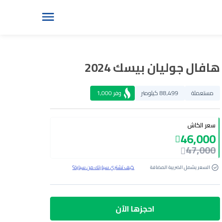
هافال جوليان بيسك 2024
مستعملة
88,499 كيلومتر
وفر
1,000
سعر الكاش
46,000
47,000
السعر يشمل الضريبة المضافة
كيف تشتري سيارتك من سيارة؟
احجزها الآن