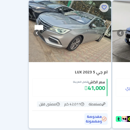
ام جي 5 LUX 2023
سعر الكاش
(شامل الضريبة)
41,000
ي
مستعملة
42,011 كم
ممشى قليل
مفحوصة
ومضمونة