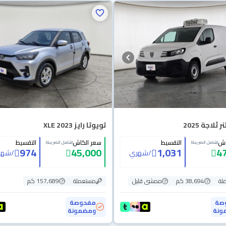
 ثلاجة 2025
تويوتا رايز XLE 2023
اش
التقسيط
سعر الكاش
التقسيط
(شامل الضريبة)
(شامل الضريبة)
974
45,000
1,031
4
/
شهري
/
شهر
لة
38,694 كم
ممشى قليل
مستعملة
157,689 كم
صة
مفحوصة
ونة
ومضمونة