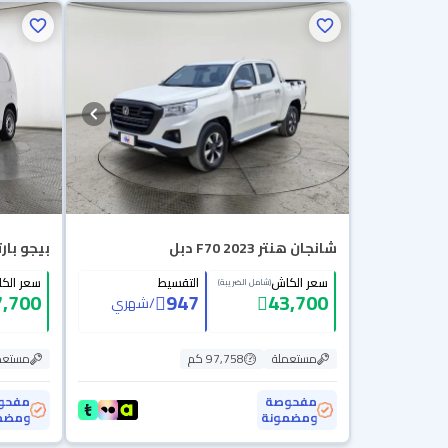
شانجان هنتر F70 2023 دبل
بيجو بارتنر
سعر الكاش
التقسيط
سعر الك
(شامل الضريبة)
7,700
947
43,700
/
شهري
مستعملة
97,758 كم
مستعم
مفحوصة
مفحو
ومضمونة
ومضم