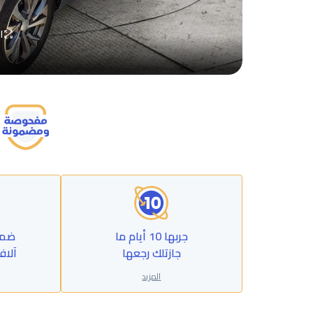
ا
جربها 10 أيام ما
جازتلك رجعها
آلاف
المزيد