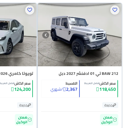
BAW 212 تي 01 ادفنشر 2027 دبل
تويوتا كامري E HEV 2026
سعر الكاش
التقسيط
سعر الكاش
(شامل الضريبة)
(شامل الضريبة)
124,200
2,367
118,450
/
شهري
جديدة
جديدة
ضمان
ضمان
الوكيل
الوكيل