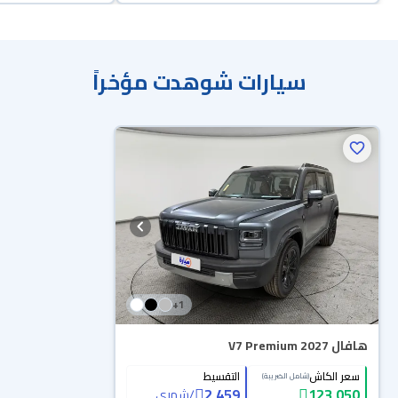
سيارات شوهدت مؤخراً
+
1
هافال V7 Premium 2027
سعر الكاش
التقسيط
(شامل الضريبة)
2,459
123,050
/
شهري