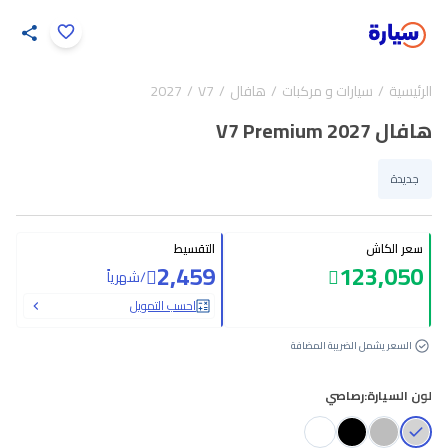
اضغط لتكبير الصورة
الرئيسية
سيارات و مركبات
هافال
V7
2027
16
/
1
هافال V7 Premium 2027
جديدة
سعر الكاش
التقسيط
2,459
123,050
/
شهرياً
احسب التمويل
السعر يشمل الضريبة المضافة
لون السيارة:
رصاصي