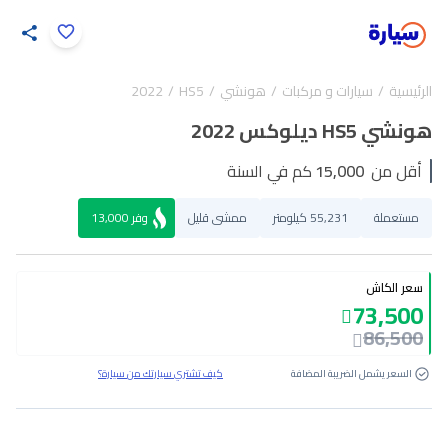
اضغط لتكبير الصورة
الرئيسية
سيارات و مركبات
هونشي
HS5
2022
23
/
1
هونشي HS5 ديلوكس 2022
أقل من
15,000
كم في السنة
مستعملة
55,231 كيلومتر
ممشى قليل
وفر
13,000
سعر الكاش
73,500
86,500
السعر يشمل الضريبة المضافة
كيف تشتري سيارتك من سيارة؟