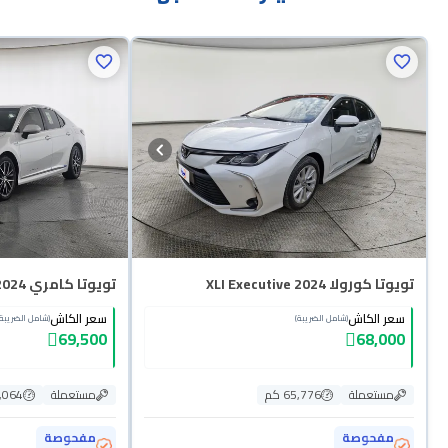
تويوتا كورولا XLI Executive 2024
تويوتا كامري GLE HEV 2024
سعر الكاش
سعر الكاش
(شامل الضريبة)
(شامل الضريبة)
69,500
68,000
مستعملة
65,776 كم
مستعملة
11,064
مفحوصة
مفحوصة