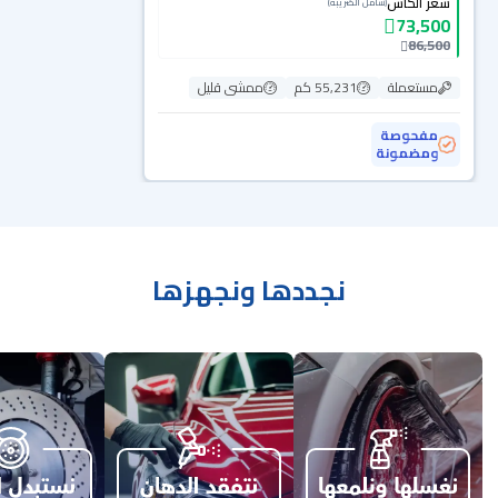
سعر الكاش
(شامل الضريبة)
73,500
86,500
مستعملة
55,231 كم
ممشى قليل
مفحوصة
ومضمونة
نجددها ونجهزها