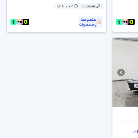
مستعملة
86,601 كم
مفحوصة
ومضمونة
ي