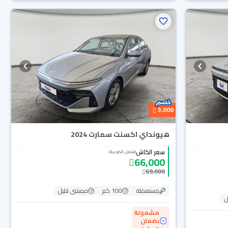
3,000
هيونداي اكسنت سمارت 2024
سعر الكاش
(شامل الضريبة)
66,000
69,000
مستعملة
100 كم
ممشى قليل
ل
مشمولة
بضمان