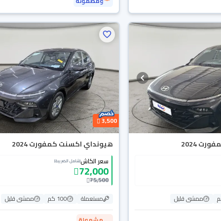
ومضمونة
3,500
رت 2024
هيونداي اكسنت كمفورت 2024
سعر الكاش
(شامل الضريبة)
72,000
75,500
ممشى قليل
مستعملة
100 كم
ممشى قليل
مشمولة