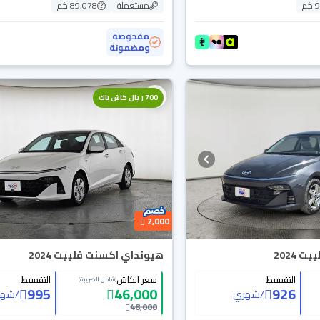
م
مستعملة
89,078 كم
مفحوصة
ومضمونة
700 ريال كاش باك
2,000
 2024
هيونداي اكسنت فلييت 2024
التقسيط
سعر الكاش
التقسيط
(شامل الضريبة)
995
46,000
926
/
شهري
/
شهر
48,000