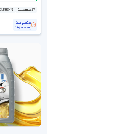
مستعملة
103,589
مفحوصة
ومضمونة