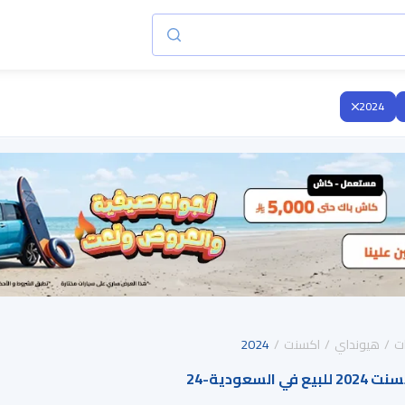
2024
ت
هيونداي
اكسنت
2024
 السعودية
-
24