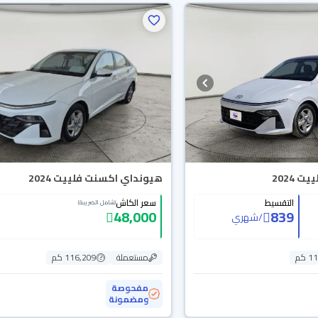
 2024
هيونداي اكسنت فلييت 2024
التقسيط
سعر الكاش
(شامل الضريبة)
48,000
839
/
شهري
 كم
مستعملة
116,209 كم
مفحوصة
ومضمونة