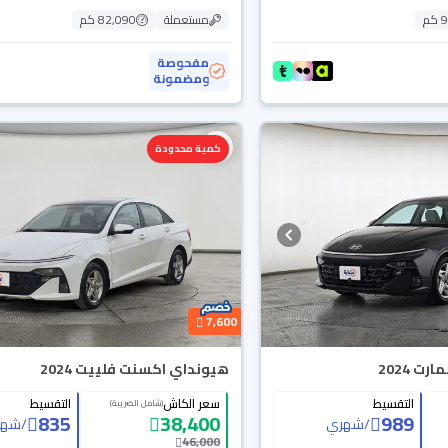
م
مستعملة
82,090 كم
مفحوصة
ومضمونة
كمية محدودة
7,600
 2024
هيونداي اكسنت فلييت 2024
التقسيط
سعر الكاش
التقسيط
(شامل الضريبة)
835
38,400
989
/
شهري
/
شهر
46,000