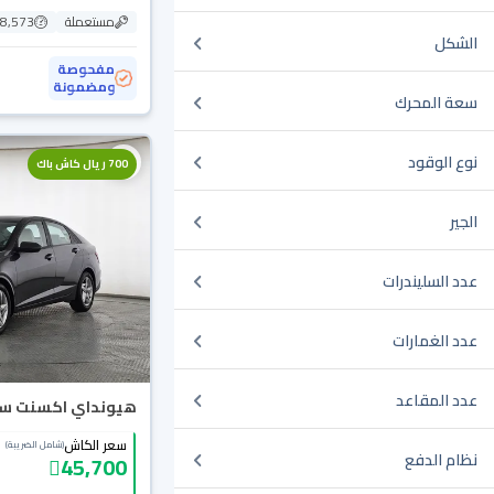
مستعملة
98,573 ك
الشكل
مفحوصة
ومضمونة
سعة المحرك
نوع الوقود
700 ريال كاش باك
الجير
عدد السليندرات
عدد الغمارات
عدد المقاعد
هيونداي اكسنت سمارت
سعر الكاش
(شامل الضريبة)
نظام الدفع
45,700