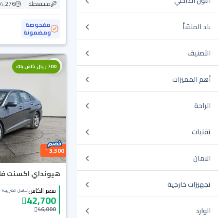
اللون الداخلي
مستعملة
94,276 ك
مفحوصة
بلد المنشأ
ومضمونة
التصنيف
700 ريال كاش باك
أهم المميزات
الراحة
تقنيات
3,300
الامان
هيونداي اكسنت فلييت
تجهيزات خارجية
سعر الكاش
(شامل الضريبة)
42,700
46,000
الوارد