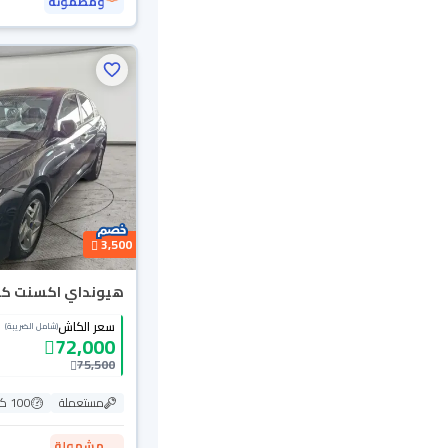
ومضمونة
3,500
هيونداي اكسنت كمفو
سعر الكاش
(شامل الضريبة)
72,000
75,500
مستعملة
100 كم
مشمولة