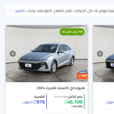
...
المزيد
اللي يناسبك. جميع سيارات هيونداي اكسنت 2024 المستعملة مضمونة ومفحوصة بأكثر من 200 نقطة وتقدر تجربها لمدة 10 أيام، وإن ما ناسبتك
لسيارات الجديدة مضمونة بضمان الوكالة، تقدر تشتريها كاش أو تقسيط، وتحجزها
700 ريال كاش باك
900
هيونداي اكسنت فلييت 2024
سعر الكاش
التقسيط
(شامل الضريبة)
976
45,100
هري
/
شهري
46,000