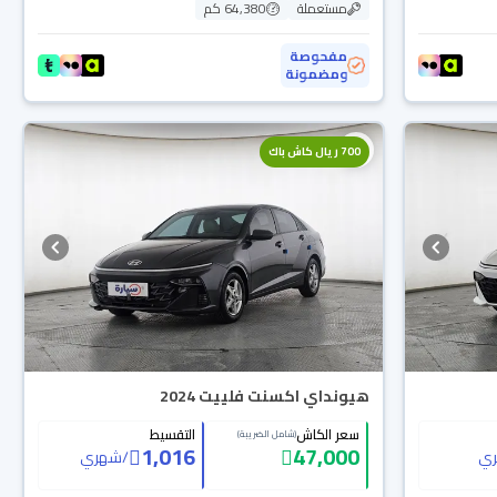
مستعملة
64,380 كم
مفحوصة
ومضمونة
700 ريال كاش باك
هيونداي اكسنت فلييت 2024
سعر الكاش
التقسيط
(شامل الضريبة)
1,016
47,000
ي
/
شهري