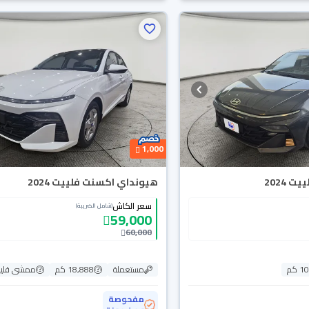
1,000
 2024
هيونداي اكسنت فلييت 2024
سعر الكاش
(شامل الضريبة)
59,000
60,000
 كم
مستعملة
18,888 كم
ممشى قلي
مفحوصة