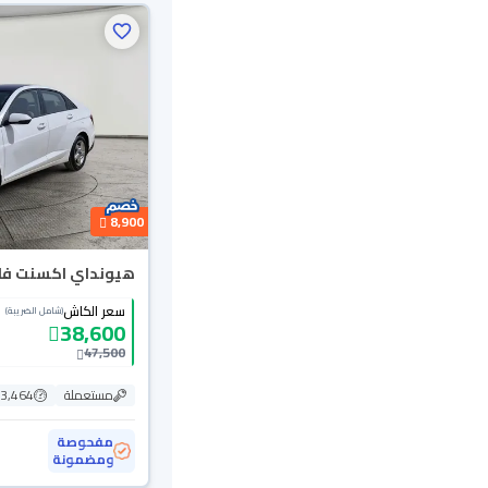
8,900
هيونداي اكسنت فلييت
سعر الكاش
(شامل الضريبة)
38,600
47,500
مستعملة
113,464
مفحوصة
ومضمونة