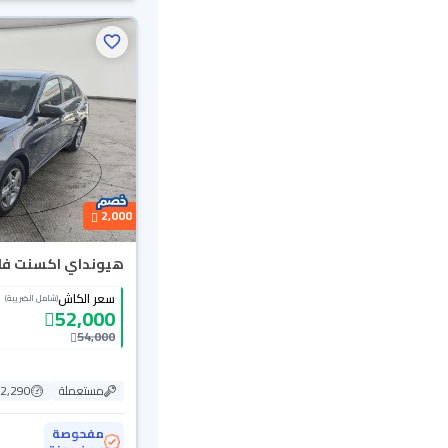
2,000
هيونداي اكسنت فلييت
سعر الكاش
(شامل الضريبة)
52,000
54,000
مستعملة
102,290
مفحوصة