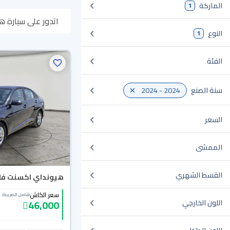
الماركة
1
اتدور على سيارة هيونداي اكسنت 2024 مستعملة أو جديدة في السعودية؟ في م
النوع
1
أونلاين، وبتوصلك ل
الفئة
سنة الصنع
2024 - 2024
السعر
الممشى
القسط الشهري
هيونداي اكسنت فلييت
سعر الكاش
(شامل الضريبة)
46,000
اللون الخارجي