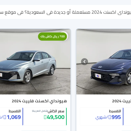
وقع سيارة بنوفر لك كل الخيارات، تقدر تتصفح الموديلات وتختار
لأي سبب تقدر تسترجع كامل المبلغ خلال 10 أيام بكل سهولة. وا
ين باب بيتك.
700 ريال كاش باك
 2024
هيونداي اكسنت فلييت 2024
التقسيط
سعر الكاش
التقسيط
(شامل الضريبة)
1,069
49,500
995
/
شهري
/
ش