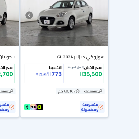
سوزوكي ديزاير GL 2024
بيجو بارتنر van 2023
سعر الكاش
التقسيط
سعر الك
(شامل الضريبة)
2,700
773
35,500
/
شهري
مستعملة
69,107 كم
مستعم
مفحوصة
مفحو
ومضمونة
ومضم