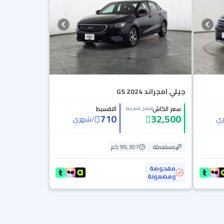
جيلي امجراند GS 2024
سعر الكاش
التقسيط
(شامل الضريبة)
710
32,500
ي
/
شهري
مستعملة
99,307 كم
مفحوصة
ومضمونة