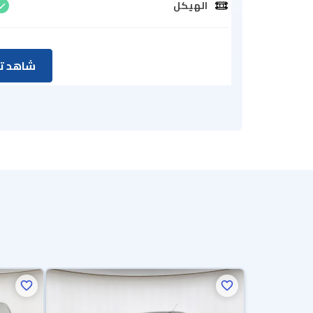
الهيكل
شاهد تق