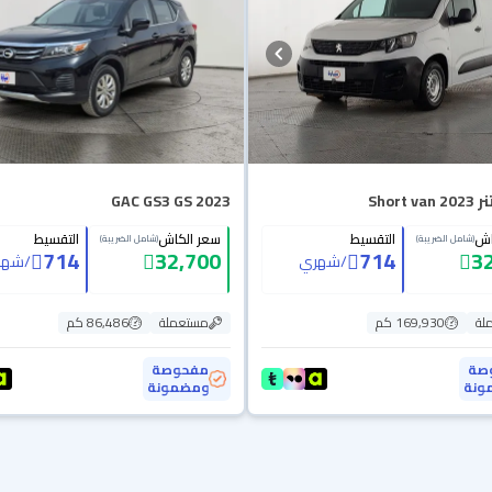
Short 
GAC GS3 GS 2023
اش
التقسيط
سعر الكاش
التقسيط
(شامل الضريبة)
(شامل الضريبة)
714
32,700
714
3
/
شهري
/
شهر
لة
169,930 كم
مستعملة
86,486 كم
صة
مفحوصة
ونة
ومضمونة