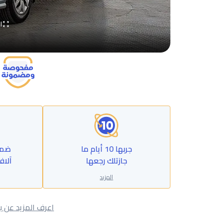
ا
جربها 10 أيام ما
جازتلك رجعها
آلاف
المزيد
اعرف المزيد عن ب