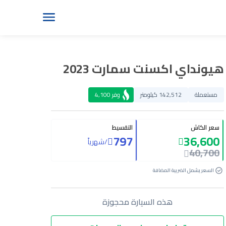
هيونداي اكسنت سمارت 2023
مستعملة
142,512 كيلومتر
وفر
4,100
سعر الكاش
التقسيط
797
36,600
/
شهرياً
40,700
السعر يشمل الضريبة المضافة
هذه السيارة محجوزة