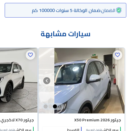
الضمان
:
ضمان الوكالة 5 سنوات 100000 كم
سيارات مشابهة
+
3
جيتور X50 Premium 2026
جيتور X70 لاكجري 2026
سعر الكاش
التقسيط
سعر الكاش
(شامل الضريبة)
(شامل الضريبة)