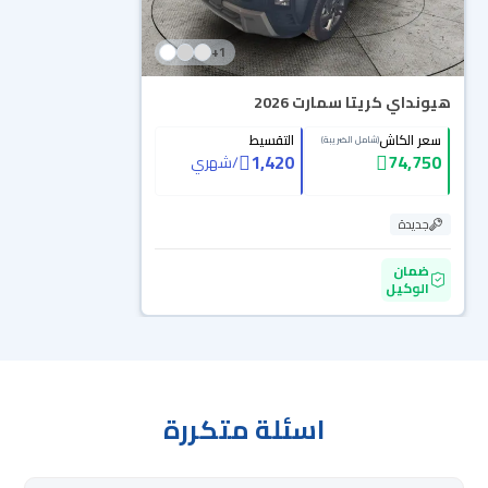
+
1
هيونداي كريتا سمارت 2026
سعر الكاش
التقسيط
(شامل الضريبة)
1,420
74,750
/
شهري
جديدة
ضمان
الوكيل
اسئلة متكررة