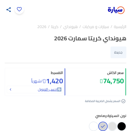
اضغط لتكبير الصورة
الرئيسية
سيارات و مركبات
هيونداي
كريتا
2026
26
/
1
هيونداي كريتا سمارت 2026
جديدة
سعر الكاش
التقسيط
1,420
74,750
/
شهرياً
احسب التمويل
السعر يشمل الضريبة المضافة
لون السيارة:
رصاصي