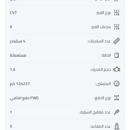
نوع القير
:
CVT
سرعات القير
:
6
عدد السلندرات
:
4 سيليندر
الحالة
:
مستعملة
حجم المحرك
:
1.6
الممشى
:
124237 كم
نوع الدفع
:
FWD دفع امامي
عدد مفاتيح السيارة
:
1
عدد المقاعد
:
5