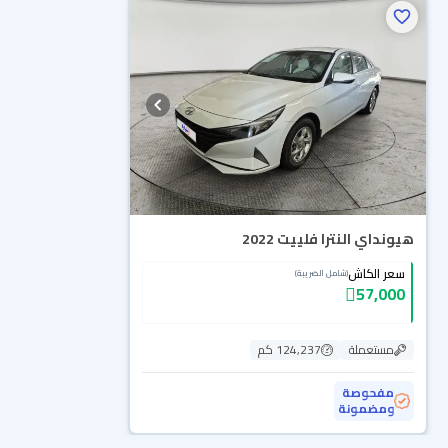
هيونداي النترا فلييت 2022
سعر الكاش
(شامل الضريبة)
57,000
مستعملة
124,237 كم
مفحوصة
ومضمونة