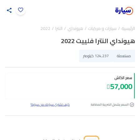
اضغط لتكبير الصورة
الرئيسية
سيارات و مركبات
هيونداي
النترا
2022
26
/
1
هيونداي النترا فلييت 2022
مستعملة
124,237 كيلومتر
سعر الكاش
57,000
السعر يشمل الضريبة المضافة
كيف تشتري سيارتك من سيارة؟