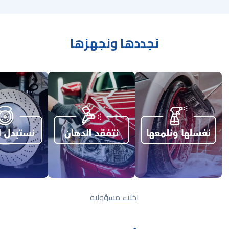
نجددها ونجهزها
إخلاء مسؤولية