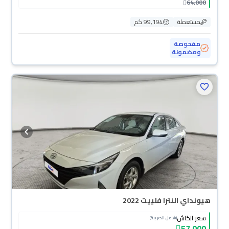
64,000
مستعملة
99,194 كم
مفحوصة
ومضمونة
هيونداي النترا فلييت 2022
سعر الكاش
(شامل الضريبة)
57,000