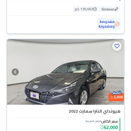
مستعملة
136,663 كم
مفحوصة
ومضمونة
2,000
هيونداي النترا سمارت 2022
سعر الكاش
(شامل الضريبة)
62,000