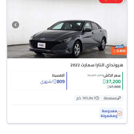
9,800
هيونداي النترا سمارت 2022
سعر الكاش
التقسيط
(شامل الضريبة)
809
37,200
/
شهري
47,000
مستعملة
185,847 كم
مفحوصة
ومضمونة