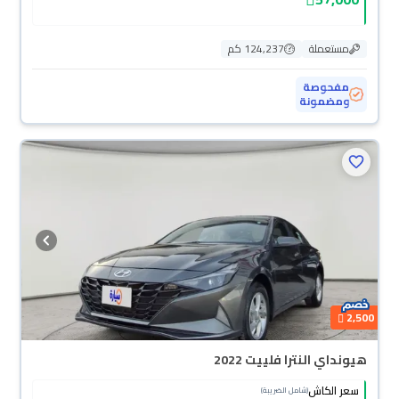
مستعملة
124,237 كم
مفحوصة
ومضمونة
2,500
هيونداي النترا فلييت 2022
سعر الكاش
(شامل الضريبة)