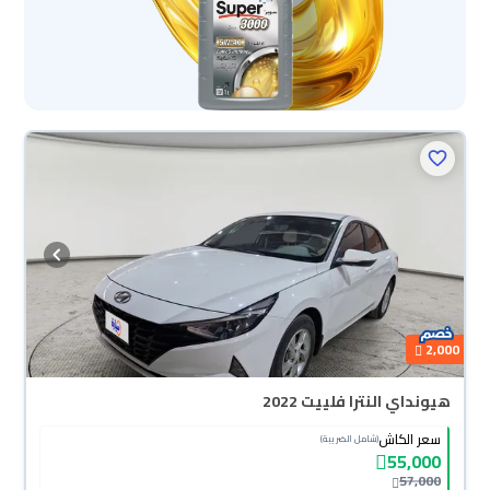
2,000
هيونداي النترا فلييت 2022
سعر الكاش
(شامل الضريبة)
55,000
57,000