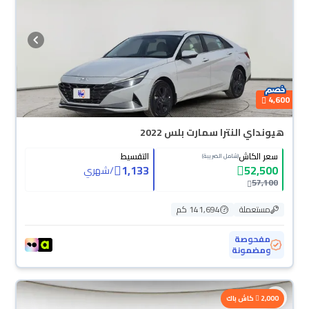
4,600
هيونداي النترا سمارت بلس 2022
سعر الكاش
التقسيط
(شامل الضريبة)
1,133
52,500
/
شهري
57,100
مستعملة
141,694 كم
مفحوصة
ومضمونة
محجوزة
2,000
كاش باك