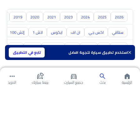
018
2019
2020
2021
2023
2024
2025
2026
سنتافي
اكس جي
ان اف
ايكوس
اتش 1
إتش 100
أ
تويوتا
كيا
نيسان
مازدا
سوزوكي
هافال
GAC
شفر
استخدم تطبيق سيارة لتجربة افضل
تابع في التطبيق
الرئيسية
بحث
جميع السيارت
بيعنا سيارتك
المزيد