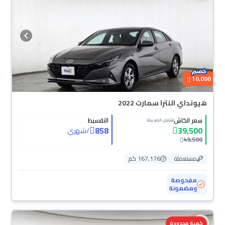
10,000
هيونداي النترا سمارت 2022
سعر الكاش
التقسيط
(شامل الضريبة)
858
39,500
/
شهري
49,500
مستعملة
167,176 كم
مفحوصة
ومضمونة
محجوزة
كمية محدودة