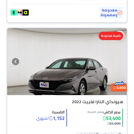
مفحوصة
ومضمونة
كمية محدودة
9,600
هيونداي النترا فلييت 2022
سعر الكاش
التقسيط
(شامل الضريبة)
1,152
53,400
/
شهري
63,000