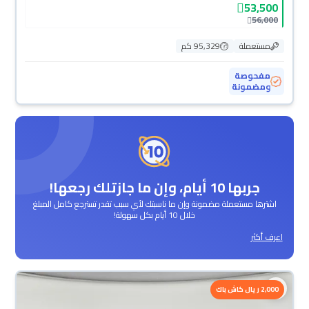
53,500
56,000
مستعملة
95,329 كم
مفحوصة
ومضمونة
جربها 10 أيام، وإن ما جازتلك رجعها!
اشترها مستعملة مضمونة وإن ما ناسبتك لأي سبب تقدر تسترجع كامل المبلغ
خلال 10 أيام بكل سهولة!
اعرف أكثر
محجوزة
2,000 ريال كاش باك