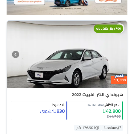
700 ريال كاش باك
1,800
هيونداي النترا فلييت 2022
سعر الكاش
التقسيط
(شامل الضريبة)
930
42,900
/
شهري
44,700
مستعملة
176,901 كم