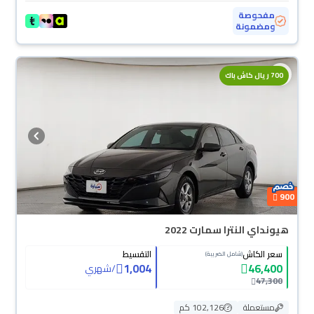
مفحوصة
ومضمونة
700 ريال كاش باك
900
هيونداي النترا سمارت 2022
سعر الكاش
التقسيط
(شامل الضريبة)
1,004
46,400
/
شهري
47,300
مستعملة
102,126 كم