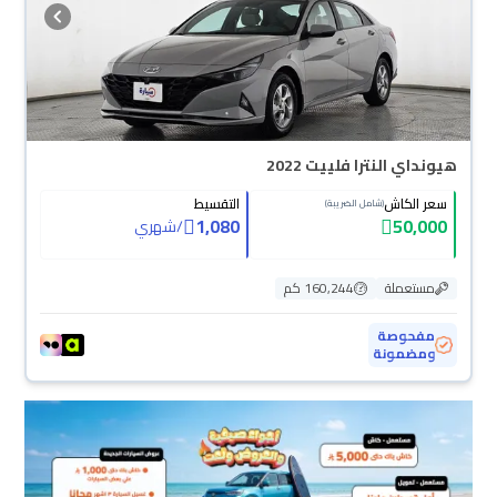
هيونداي النترا فلييت 2022
سعر الكاش
التقسيط
(شامل الضريبة)
1,080
50,000
/
شهري
مستعملة
160,244 كم
مفحوصة
ومضمونة