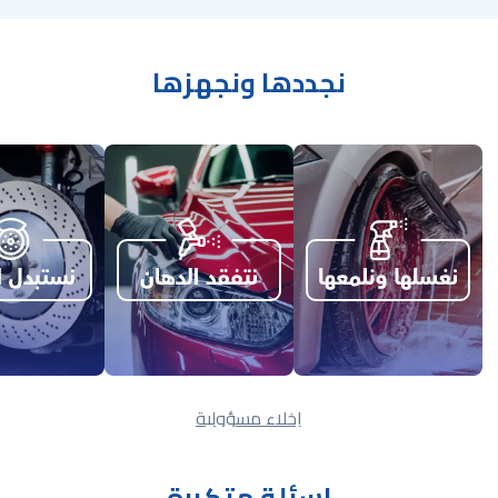
نجددها ونجهزها
إخلاء مسؤولية
اسئلة متكررة