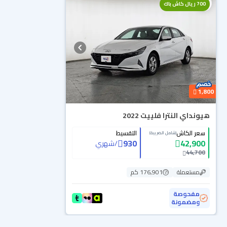
700 ريال كاش باك
1,800
هيونداي النترا فلييت 2022
سعر الكاش
التقسيط
(شامل الضريبة)
930
42,900
/
شهري
44,700
مستعملة
176,901 كم
مفحوصة
ومضمونة