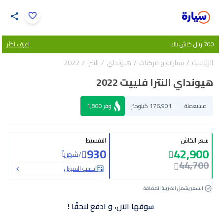
اضغط لتكبير الصورة
700 ريال كاش باك
اعرف اكثر
34
/
1
الرئيسية
سيارات و مركبات
هيونداي
النترا
2022
هيونداي النترا فلييت 2022
مستعملة
176,901 كيلومتر
وفر
1,800
سعر الكاش
التقسيط
930
42,900
/
شهرياً
44,700
احسب التمويل
السعر يشمل الضريبة المضافة
سوقها الآن، و ادفع لاحقًا !