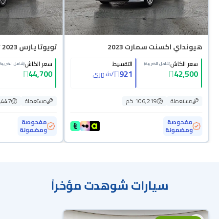
هيونداي اكسنت سمارت 2023
تويوتا يارس Y 2023
سعر الكاش
التقسيط
سعر الكاش
(شامل الضريبة)
(شامل الضريبة)
44,700
921
42,500
/
شهري
مستعملة
106,219 كم
مستعملة
46,447
مفحوصة
مفحوصة
ومضمونة
ومضمونة
سيارات شوهدت مؤخراً