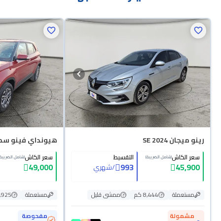
رينو ميجان SE 2024
هيونداي فينو سمارت 
سعر الكاش
التقسيط
سعر الكاش
(شامل الضريبة)
(شامل الضريبة)
49,000
993
45,900
/
شهري
مستعملة
8,444 كم
ممشى قليل
مستعملة
69,925
مشمولة
مفحوصة