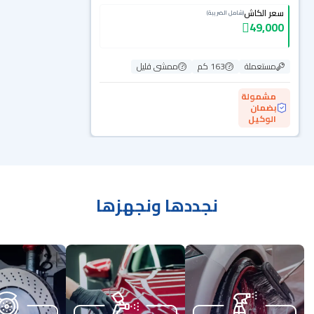
سعر الكاش
(شامل الضريبة)
49,000
مستعملة
163 كم
ممشى قليل
مشمولة
بضمان
الوكيل
نجددها ونجهزها