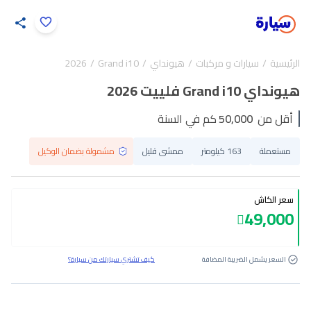
اضغط لتكبير الصورة
الرئيسية
سيارات و مركبات
هيونداي
Grand i10
2026
28
/
1
هيونداي Grand i10 فلييت 2026
أقل من
50,000
كم في السنة
مستعملة
163 كيلومتر
ممشى قليل
مشمولة بضمان الوكيل
سعر الكاش
49,000
السعر يشمل الضريبة المضافة
كيف تشتري سيارتك من سيارة؟