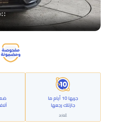
ا
جربها 10 أيام ما
جازتلك رجعها
آلاف
المزيد