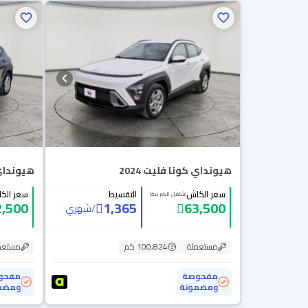
هيونداي كونا فليت 2024
هيونداي ك
سعر الكاش
التقسيط
سعر الك
(شامل الضريبة)
2,500
1,365
63,500
/
شهري
مستعملة
100,824 كم
مستعم
مفحوصة
مفحو
ومضمونة
ومضم