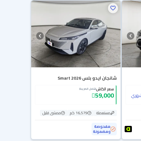
شانجان ايدو بلس Smart 2026
سعر الكاش
(شامل الضريبة)
59,000
هري
مستعملة
16,579 كم
ممشى قليل
مفحوصة
ومضمونة