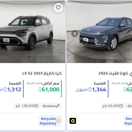
ونا فليت 2024
كيا كارينز LX S2 2023
اش
التقسيط
سعر الكاش
التقسيط
(شامل الضريبة)
(شامل الضريبة)
1,312
61,000
1,344
6
/
شهري
/
ش
لة
62,650 كم
مستعملة
128,009 كم
صة
مفحوصة
ونة
ومضمونة