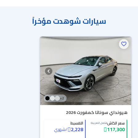
سيارات شوهدت مؤخراً
+
2
هيونداي سوناتا كمفورت 2026
سعر الكاش
التقسيط
(شامل الضريبة)
2,228
117,300
/
شهري