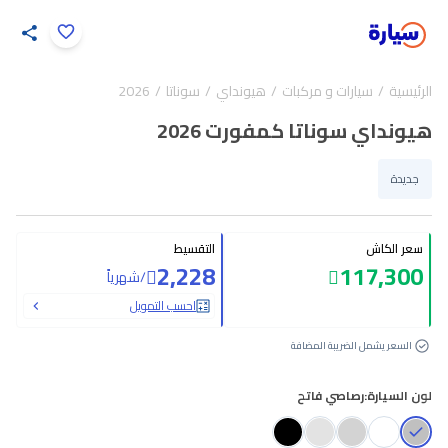
اضغط لتكبير الصورة
الرئيسية
سيارات و مركبات
هيونداي
سوناتا
2026
9
/
1
هيونداي سوناتا كمفورت 2026
جديدة
سعر الكاش
التقسيط
2,228
117,300
/
شهرياً
احسب التمويل
السعر يشمل الضريبة المضافة
لون السيارة:
رصاصي فاتح