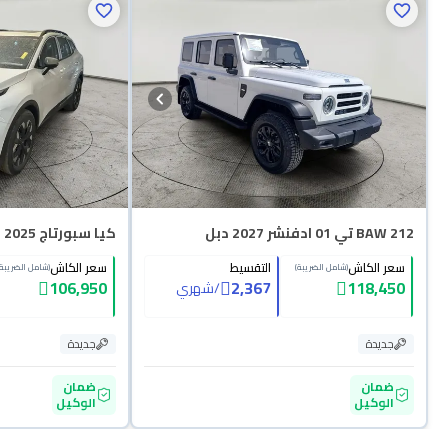
BAW 212 تي 01 ادفنشر 2027 دبل
كيا سبورتاج L - GLS TOP 2025
سعر الكاش
التقسيط
سعر الكاش
(شامل الضريبة)
(شامل الضريبة)
106,950
2,367
118,450
/
شهري
جديدة
جديدة
ضمان
ضمان
الوكيل
الوكيل