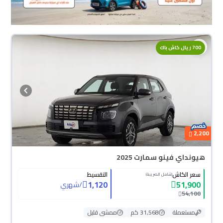
700 ريال كاش باك
2,200
هيونداي فينو سمارت 2025
سعر الكاش
التقسيط
(شامل الضريبة)
1,120
51,900
/
شهري
54,100
مستعملة
31,568 كم
ممشى قليل