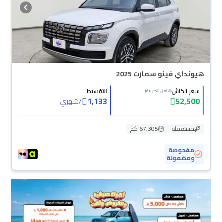
هيونداي فينو سمارت 2025
سعر الكاش
التقسيط
(شامل الضريبة)
1,133
52,500
/
شهري
مستعملة
67,305 كم
مفحوصة
ومضمونة