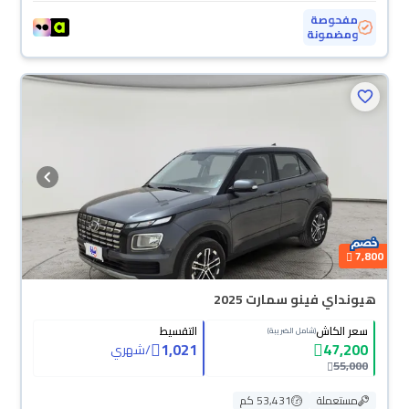
مفحوصة
ومضمونة
7,800
هيونداي فينو سمارت 2025
سعر الكاش
التقسيط
(شامل الضريبة)
1,021
47,200
/
شهري
55,000
مستعملة
53,431 كم