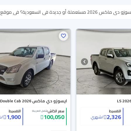
دية؟ في موقع سيارة بنوفر لك كل الخيارات، تقدر تتصفح الموديلات
لأي سبب تقدر تسترجع كامل المبلغ خلال 10 أيام بكل سهولة. وا
ين باب بيتك.
ايسوزو دي ماكس Double Cab 2026
التقسيط
سعر الكاش
التقسيط
(شامل الضريبة)
1,900
100,050
2,326
/
شهري
/
ش