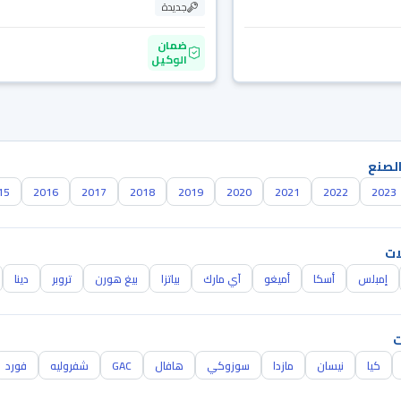
جديدة
ضمان
الوكيل
الصنع
15
2016
2017
2018
2019
2020
2021
2022
2023
ات
إمبلس
أسكا
أميغو
آي مارك
بياتزا
بيغ هورن
تروبر
دينا
ت
كيا
نيسان
مازدا
سوزوكي
هافال
GAC
شفروليه
فورد