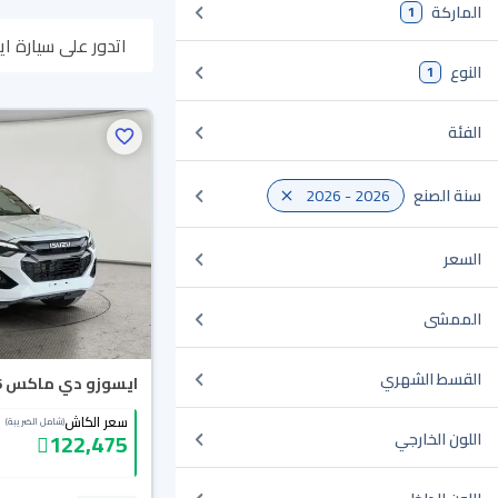
الماركة
1
اتدور على سيارة ايسوزو دي ماكس 2026 مستعملة أو جديدة في السعو
النوع
1
أونلاين، وبتوصلك ل
الفئة
سنة الصنع
2026 - 2026
السعر
الممشى
القسط الشهري
ايسوزو دي ماكس LS 2026
سعر الكاش
(شامل الضريبة)
122,475
اللون الخارجي