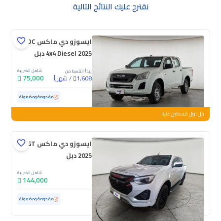
نقترح عليك النتائج التالية
ايسوزو دي ماكس DC
4x4 Diesel 2025 دبل
شامل الضريبة
يبدأ القسط من
75,000
/
شهرياً
1,608
مستعملة
84,556 كم
مفحوصة ومضمونة
خل اول قسطين علينا
ايسوزو دي ماكس GT
2025 دبل
شامل الضريبة
144,000
مستعملة
28,713 كم
ممشى قليل
مفحوصة ومضمونة