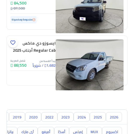
84,500
87,500
مستعملة
6,357 كم
ممشى قليل
مفحوصة ومضمونة
ايسوزو دي ماكس
Regular Cab أجناب 2025
شامل الضريبة
يبدأ القسط من
88,550
/
شهرياً
1,682
جديدة
018
2019
2020
2022
2023
2024
2025
2026
اكسيوم
MUX
إمبلس
أسكا
أميغو
آي مارك
بياتزا