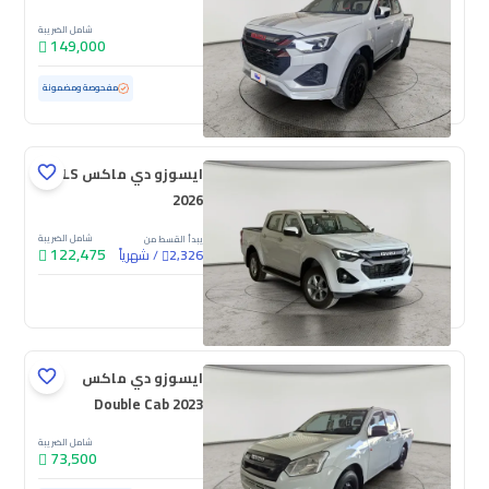
شامل الضريبة
149,000
مستعملة
967 كم
ممشى قليل
مفحوصة ومضمونة
ايسوزو دي ماكس LS
2026
شامل الضريبة
يبدأ القسط من
122,475
/
شهرياً
2,326
جديدة
ايسوزو دي ماكس
Double Cab 2023
شامل الضريبة
73,500