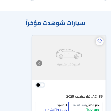
سيارات شوهدت مؤخراً
JAC JS6 فلاجشيب 2025
سعر الكاش
التقسيط
(شامل الضريبة)
1,655
82,800
/
شهري