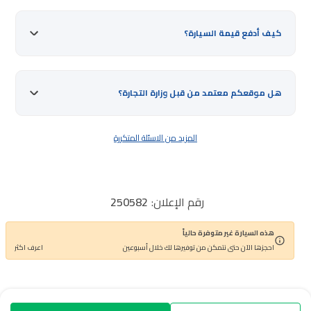
كيف أدفع قيمة السيارة؟
هل موقعكم معتمد من قبل وزارة التجارة؟
المزيد من الاسئلة المتكررة
رقم الإعلان:
250582
اذكر رقم الإعلان عند الاتصال مع خدمة العملاء
هذه السيارة غير متوفرة حالياً
احجزها الآن حتى نتمكن من توفيرها لك خلال أسبوعين
اعرف اكثر