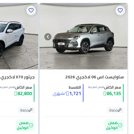
ساوايست اس 06 لاكجري 2026
جيتور X70 لاكجري 2026
سعر الكاش
التقسيط
سعر الكاش
(شامل الضريبة)
(شامل الضريبة)
82,800
1,721
86,135
/
شهري
جديدة
جديدة
ضمان
ضمان
الوكيل
الوكيل