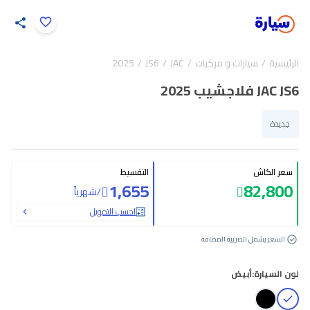
اضغط لتكبير الصورة
الرئيسية
سيارات و مركبات
JAC
JS6
2025
30
/
1
JAC JS6 فلاجشيب 2025
جديدة
سعر الكاش
التقسيط
1,655
82,800
/
شهرياً
احسب التمويل
السعر يشمل الضريبة المضافة
لون السيارة:
أبيض