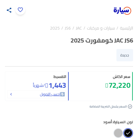
اضغط لتكبير الصورة
الرئيسية
سيارات و مركبات
JAC
JS6
2025
24
/
1
JAC JS6 كومفورت 2025
جديدة
سعر الكاش
التقسيط
1,443
72,220
/
شهرياً
احسب التمويل
السعر يشمل الضريبة المضافة
لون السيارة:
أسود