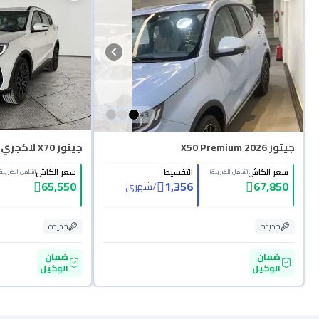
+
3
جيتور X50 Premium 2026
جيتور X70 لاكجري 2026
سعر الكاش
التقسيط
سعر الكاش
(شامل الضريبة)
(شامل الضريبة)
65,550
1,356
67,850
/
شهري
جديدة
جديدة
ضمان
ضمان
الوكيل
الوكيل