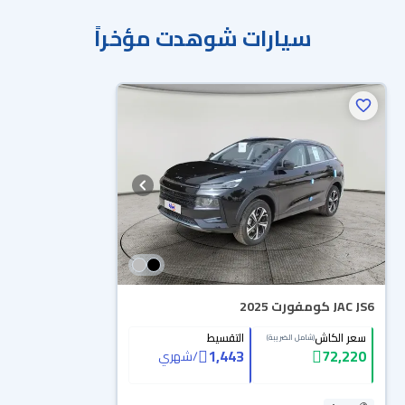
سيارات شوهدت مؤخراً
JAC JS6 كومفورت 2025
سعر الكاش
التقسيط
(شامل الضريبة)
1,443
72,220
/
شهري