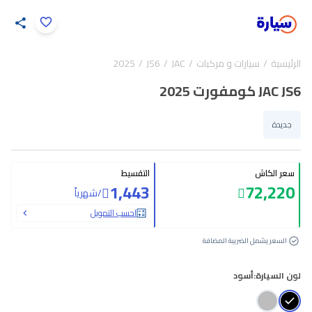
اضغط لتكبير الصورة
الرئيسية
سيارات و مركبات
JAC
JS6
2025
20
/
1
JAC JS6 كومفورت 2025
جديدة
سعر الكاش
التقسيط
1,443
72,220
/
شهرياً
احسب التمويل
السعر يشمل الضريبة المضافة
لون السيارة:
أسود