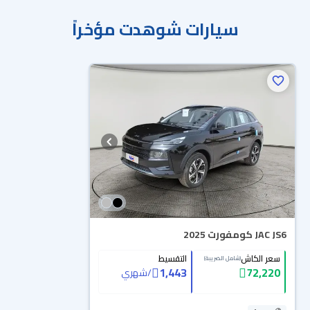
سيارات شوهدت مؤخراً
JAC JS6 كومفورت 2025
سعر الكاش
التقسيط
(شامل الضريبة)
1,443
72,220
/
شهري