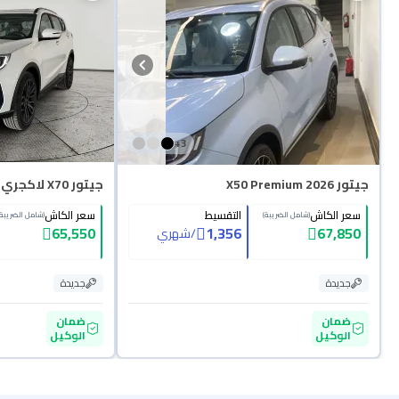
+
3
جيتور X50 Premium 2026
جيتور X70 لاكجري 2026
سعر الكاش
التقسيط
سعر الكاش
(شامل الضريبة)
(شامل الضريبة)
65,550
1,356
67,850
/
شهري
جديدة
جديدة
ضمان
ضمان
الوكيل
الوكيل