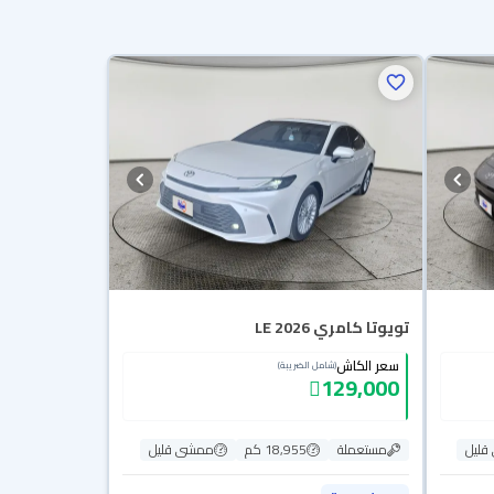
تويوتا كامري LE 2026
سعر الكاش
(شامل الضريبة)
129,000
ليل
مستعملة
18,955 كم
ممشى قليل