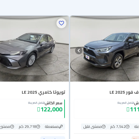
ور LE 2025
تويوتا كامري LE 2025
اش
سعر الكاش
(شامل الضريبة)
(شامل الضريبة)
122,000
111
لة
7,542 كم
ممشى قليل
مستعملة
29,718 كم
ممشى ق