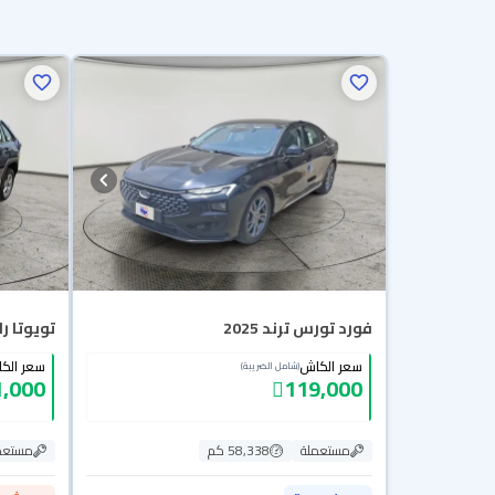
فورد تورس ترند 2025
تويوتا راف ف
سعر الكاش
سعر الك
(شامل الضريبة)
,000
119,000
مستعملة
58,338 كم
مستعم