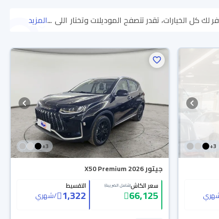
اللي
...
المزيد
يناسبك. جميع سيارات جيتور X50 2026 المستعملة مضمونة ومفحوصة بأكثر من 200 نقطة وتقدر تجربها لمدة 10 أيام، وإن ما ناسبتك لأي سبب
 مضمونة بضمان الوكالة، تقدر تشتريها كاش أو تقسيط، وتحجزها أونلاين،
+
3
+
3
جيتور X50 Premium 2026
سعر الكاش
التقسيط
(شامل الضريبة)
1,322
66,125
هري
/
شهري