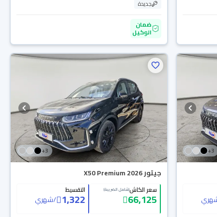
جديدة
ضمان
الوكيل
+
3
+
3
جيتور X50 Premium 2026
سعر الكاش
التقسيط
(شامل الضريبة)
1,322
66,125
هري
/
شهري