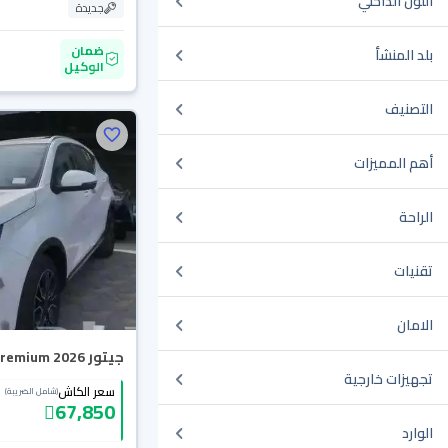
اللون الداخلي
جديدة
ضمان
بلد المنشأ
الوكيل
التصنيف
أهم المميزات
الراحة
تقنيات
الامان
جيتور X50 Premium 2026
تجهيزات خارجية
سعر الكاش
(شامل الضريبة)
67,850
الوارد