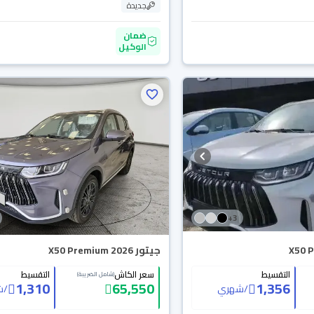
جديدة
ضمان
الوكيل
+
3
جيتور X50 Premium 2026
التقسيط
سعر الكاش
التقسيط
(شامل الضريبة)
1,310
65,550
1,356
/
شهري
/
ش