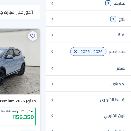
الماركة
1
اتدور على سيارة جيتور X50 2026 مستعملة أو جديدة في السعودية؟ في موقع سيارة بنوفر لك كل الخيارات، تقدر ت
النوع
1
وبتوصلك لين باب بي
الفئة
سنة الصنع
2026 - 2026
السعر
الممشى
القسط الشهري
جيتور X50 Premium 2026
سعر الكاش
(شامل الضريبة)
56,350
اللون الخارجي