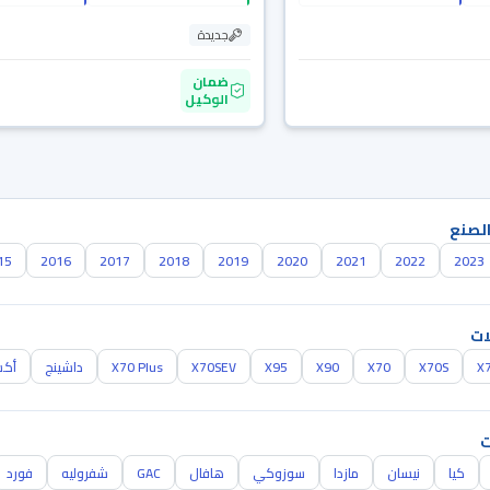
جديدة
ضمان
الوكيل
الصنع
15
2016
2017
2018
2019
2020
2021
2022
2023
ات
X
X70S
X70
X90
X95
X70SEV
X70 Plus
داشينج
أكس 0
ت
كيا
نيسان
مازدا
سوزوكي
هافال
GAC
شفروليه
فورد