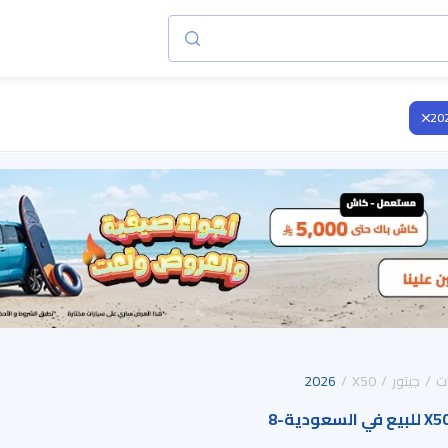
20
ت
جيتور
X50
2026
8
-