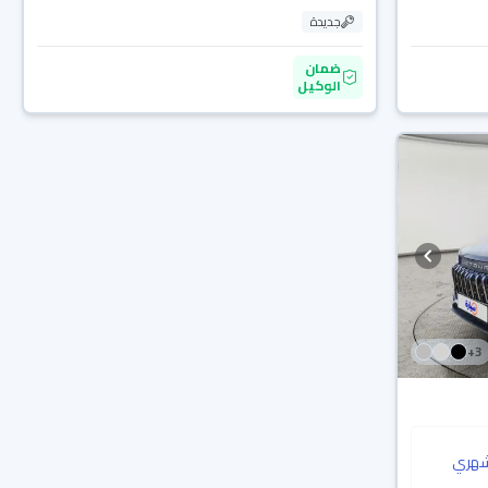
جديدة
ضمان
الوكيل
+
3
هري