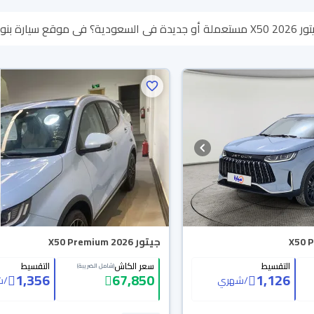
تصفح الموديلات وتختار
تقدر تسترجع كامل المبلغ خلال 10 أيام بكل سهولة. والسيارات الجديدة
تك.
جيتور X50 Premium 2026
التقسيط
سعر الكاش
التقسيط
(شامل الضريبة)
1,356
67,850
1,126
/
شهري
/
ش