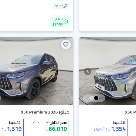
جديدة
ضمان
الوكيل
+
3
جيتور X50 Premium 2026
التقسيط
سعر الكاش
التقسيط
(شامل الضريبة)
1,319
66,010
1,354
/
شهري
/
ش