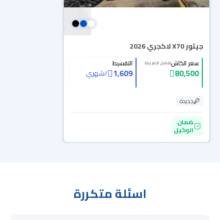
جيتور X70 لاكجري 2026
سعر الكاش
التقسيط
(شامل الضريبة)
1,609
80,500
/
شهري
جديدة
ضمان
الوكيل
اسئلة متكررة