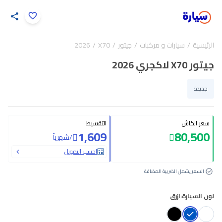
اضغط لتكبير الصورة
الرئيسية
سيارات و مركبات
جيتور
X70
2026
12
/
1
جيتور X70 لاكجري 2026
جديدة
سعر الكاش
التقسيط
1,609
80,500
/
شهرياً
احسب التمويل
السعر يشمل الضريبة المضافة
لون السيارة:
ازرق