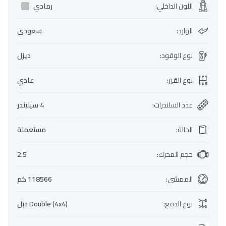
اللون الداخلي
:
رمادي
الوارد
:
سعودي
نوع الوقود
:
ديزل
نوع القير
:
عادي
عدد السلندرات
:
4 سيليندر
الحالة
:
مستعملة
حجم المحرك
:
2.5
الممشى
:
118566 كم
نوع الدفع
:
Double (4x4) دبل