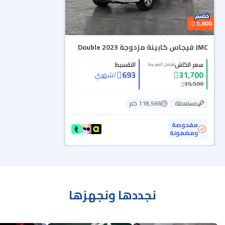
3,800
JMC فيجاس كابينة مزدوجة 2023 Double
سعر الكاش
التقسيط
(شامل الضريبة)
693
31,700
/
شهري
35,500
مستعملة
118,566 كم
مفحوصة
ومضمونة
نجددها ونجهزها