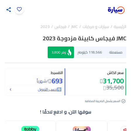
اضغط لتكبير الصورة
الرئيسية
سيارات و مركبات
JMC
فيجاس
2023
32
/
1
JMC فيجاس كابينة مزدوجة 2023
مستعملة
118,566 كيلومتر
وفر
3,800
سعر الكاش
التقسيط
693
31,700
/
شهرياً
35,500
احسب التمويل
السعر يشمل الضريبة المضافة
سوقها الآن، و ادفع لاحقًا !