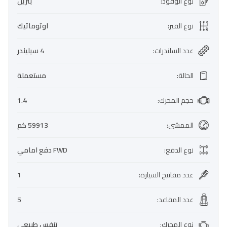
نوع الوقود
:
بنزين
نوع القير
:
اوتوماتيك
عدد السلندرات
:
4 سيليندر
الحالة
:
مستعملة
حجم المحرك
:
1.4
الممشى
:
59913 كم
نوع الدفع
:
FWD دفع امامي
عدد مفاتيح السيارة
:
1
عدد المقاعد
:
5
نوع المحرك
:
تنفس طبيعي