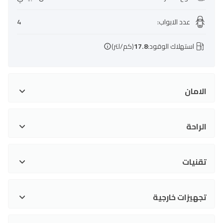
عدد الابواب
:
4
استهلاك الوقود:
17.8
(كم/لتر)
الامان
الراحة
تقنيات
تجهيزات خارجية