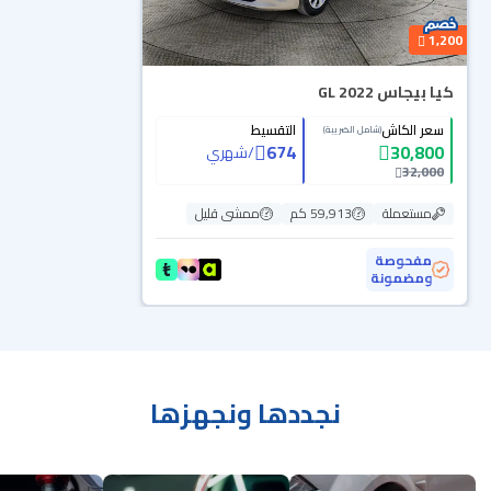
1,200
كيا بيجاس GL 2022
سعر الكاش
التقسيط
(شامل الضريبة)
674
30,800
/
شهري
32,000
مستعملة
59,913 كم
ممشى قليل
مفحوصة
ومضمونة
نجددها ونجهزها