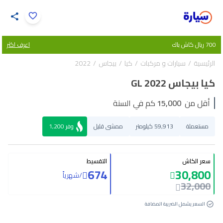
اضغط لتكبير الصورة
700 ريال كاش باك
اعرف اكثر
33
/
1
الرئيسية
سيارات و مركبات
كيا
بيجاس
2022
كيا بيجاس GL 2022
أقل من
15,000
كم في السنة
مستعملة
59,913 كيلومتر
ممشى قليل
وفر
1,200
سعر الكاش
التقسيط
674
30,800
/
شهرياً
32,000
السعر يشمل الضريبة المضافة