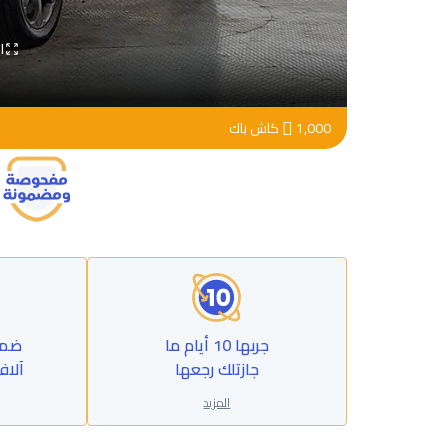
ا
1,000
كاش باك
جربها 10 أيام ما
جازتلك رجعها
آلاف
المزيد