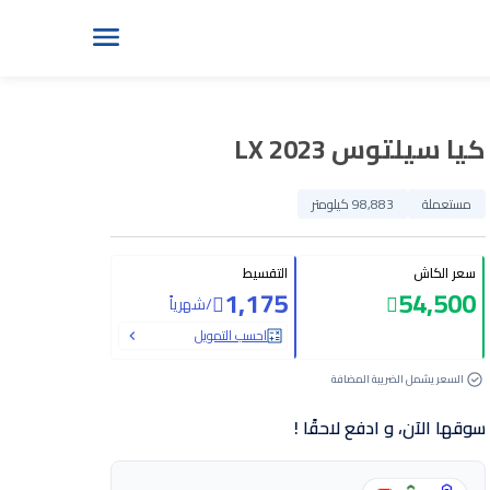
كيا سيلتوس LX 2023
مستعملة
98,883 كيلومتر
سعر الكاش
التقسيط
1,175
54,500
/
شهرياً
احسب التمويل
السعر يشمل الضريبة المضافة
سوقها الآن، و ادفع لاحقًا !