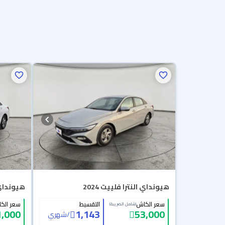
هيونداي النترا فلييت 2024
هيونداي ا
سعر الكاش
التقسيط
سعر الك
(شامل الضريبة)
1,000
1,143
53,000
/
شهري