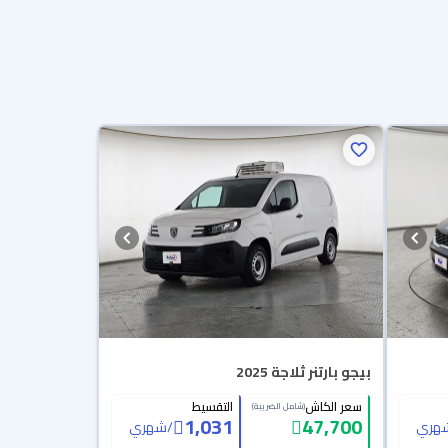
بيجو بارتنر ثلاجة 2025
سعر الكاش
التقسيط
(شامل الضريبة)
1,031
47,700
هري
/
شهري