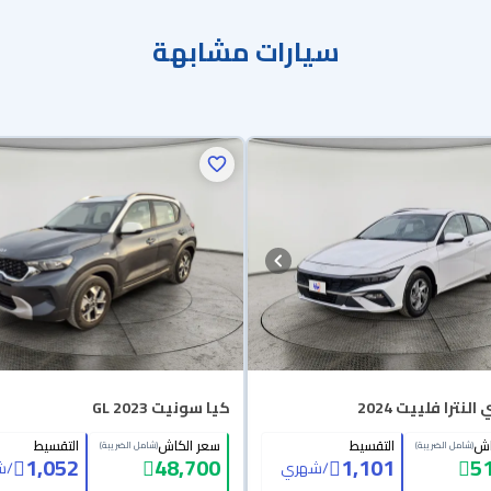
سيارات مشابهة
لنترا فلييت 2024
كيا سونيت GL 2023
اش
التقسيط
سعر الكاش
التقسيط
(شامل الضريبة)
(شامل الضريبة)
1,052
48,700
1,101
5
/
شهري
/
ش