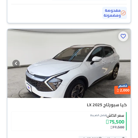
مفحوصة
ومضمونة
2,000
كيا سبورتاج LX 2025
سعر الكاش
(شامل الضريبة)
75,500
77,500