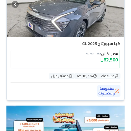
كيا سبورتاج GL 2025
سعر الكاش
(شامل الضريبة)
82,500
مستعملة
18,774 كم
ممشى قليل
مفحوصة
ومضمونة