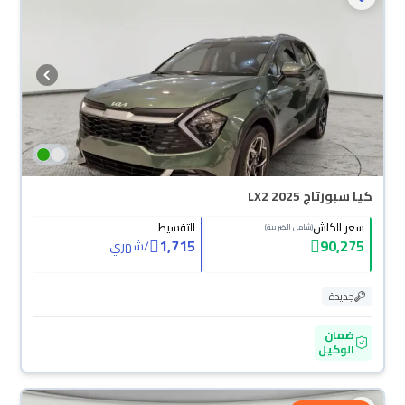
كيا سبورتاج LX2 2025
سعر الكاش
التقسيط
(شامل الضريبة)
1,715
90,275
/
شهري
جديدة
ضمان
الوكيل
محجوزة