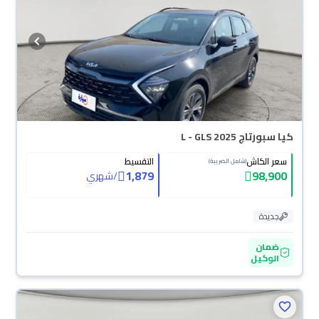
كيا سبورتاج L - GLS 2025
سعر الكاش
التقسيط
(شامل الضريبة)
1,879
98,900
/
شهري
جديدة
ضمان
الوكيل