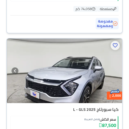
مستعملة
74,058 كم
مفحوصة
ومضمونة
2,000
كيا سبورتاج L - GLS 2025
سعر الكاش
(شامل الضريبة)
87,500