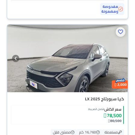
مفحوصة
ومضمونة
2,000
كيا سبورتاج LX 2025
سعر الكاش
(شامل الضريبة)
78,500
80,500
مستعملة
16,760 كم
ممشى قليل