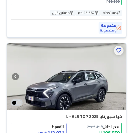
89,500
مستعملة
15,367 كم
ممشى قليل
مفحوصة
ومضمونة
كيا سبورتاج L - GLS TOP 2025
سعر الكاش
التقسيط
(شامل الضريبة)
2,031
106,950
/
شهري