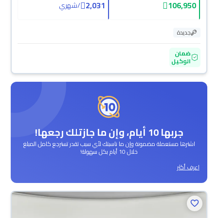
2,031
106,950
/
شهري
جديدة
ضمان
الوكيل
جربها 10 أيام، وإن ما جازتلك رجعها!
اشترها مستعملة مضمونة وإن ما ناسبتك لأي سبب تقدر تسترجع كامل المبلغ
خلال 10 أيام بكل سهولة!
اعرف أكثر