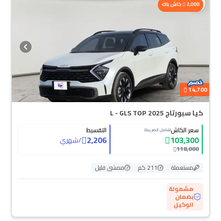
2,000
كاش باك
14,700
كيا سبورتاج L - GLS TOP 2025
سعر الكاش
التقسيط
(شامل الضريبة)
2,206
103,300
/
شهري
118,000
مستعملة
211 كم
ممشى قليل
مشمولة
بضمان
الوكيل