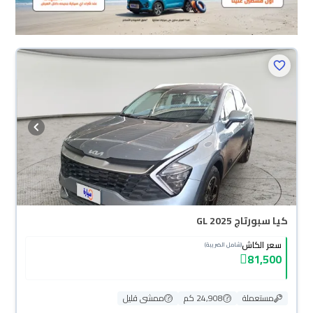
كيا سبورتاج GL 2025
سعر الكاش
(شامل الضريبة)
81,500
مستعملة
24,908 كم
ممشى قليل