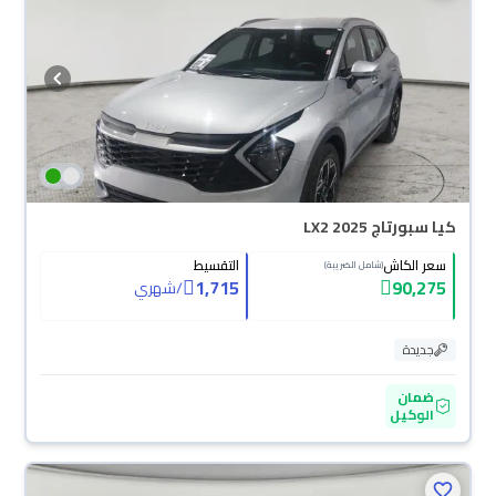
كيا سبورتاج LX2 2025
سعر الكاش
التقسيط
(شامل الضريبة)
1,715
90,275
/
شهري
جديدة
ضمان
الوكيل