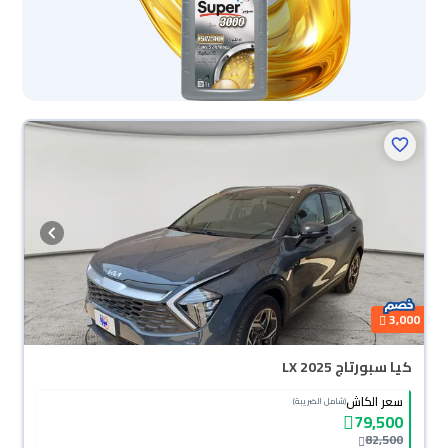
3,000
كيا سبورتاج LX 2025
سعر الكاش
(شامل الضريبة)
79,500
82,500