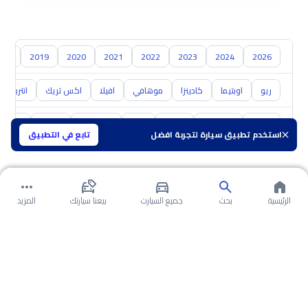
018
2019
2020
2021
2022
2023
2024
2026
ريو
اوبتيما
كادينزا
موهافي
افيلا
اكس تريك
انتربريز
تويوتا
هيونداي
نيسان
مازدا
سوزوكي
هافال
GAC
استخدم تطبيق سيارة لتجربة افضل
تابع في التطبيق
الرئيسية
بحث
جميع السيارت
بيعنا سيارتك
المزيد