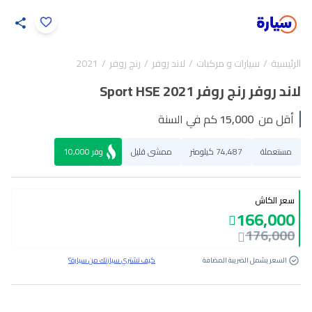
اضغط لتكبير الصورة
الرئيسية
سيارات و مركبات
لاند روفر
رنج روفر
2021
28
/
1
لاند روفر رنج روفر Sport HSE 2021
أقل من
15,000
كم في السنة
مستعملة
74,487 كيلومتر
ممشى قليل
وفر
10,000
سعر الكاش
166,000
176,000
السعر يشمل الضريبة المضافة
كيف تشتري سيارتك من سيارة؟