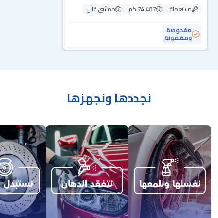
مستعملة
74,487 كم
ممشى قليل
مفحوصة
ومضمونة
نجددها ونجهزها