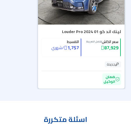
لينك اند كو 01 Louder Pro 2024
سعر الكاش
التقسيط
(شامل الضريبة)
1,757
87,929
/
شهري
جديدة
ضمان
الوكيل
اسئلة متكررة