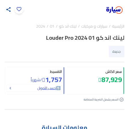
اضغط لتكبير الصورة
الرئيسية
سيارات و مركبات
لينك اند كو
01
2024
30
/
1
لينك اند كو 01 Louder Pro 2024
جديدة
سعر الكاش
التقسيط
1,757
87,929
/
شهرياً
احسب التمويل
السعر يشمل الضريبة المضافة
معلومات السيارة