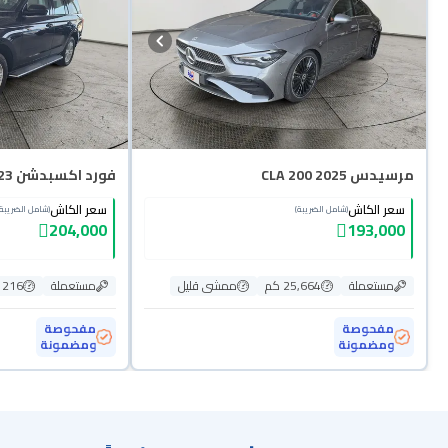
مرسيدس CLA 200 2025
فورد اكسبدشن XLT 2023 دبل
سعر الكاش
سعر الكاش
(شامل الضريبة)
(شامل الضريبة)
204,000
193,000
مستعملة
25,664 كم
ممشى قليل
مستعملة
216 كم
مفحوصة
مفحوصة
ومضمونة
ومضمونة