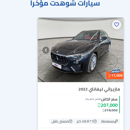
سيارات شوهدت مؤخراً
11,000
مازيراتي ليفانتي 2022
سعر الكاش
(شامل الضريبة)
207,000
218,000
مستعملة
48,871 كم
ممشى قليل