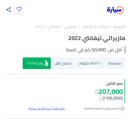
اضغط لتكبير الصورة
الرئيسية
سيارات و مركبات
مازيراتي
ليفانتي
2022
39
/
1
مازيراتي ليفانتي 2022
أقل من
50,000
كم في السنة
مستعملة
48,871 كيلومتر
ممشى قليل
وفر
11,000
سعر الكاش
207,000
218,000
السعر يشمل الضريبة المضافة
كيف تشتري سيارتك من سيارة؟