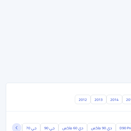
2012
2013
2014
20
D90 Pr
دي 90 ماكس
دي 60 ماكس
جي 90
جي 70
جي 50 بلس