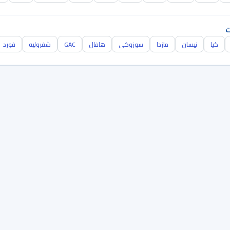
ت
كيا
نيسان
مازدا
سوزوكي
هافال
GAC
شفروليه
فورد