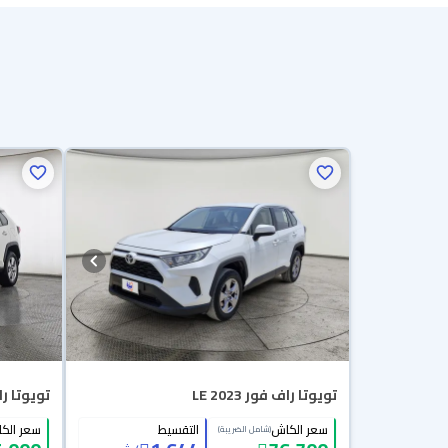
تويوتا راف فور LE 2023
تويوتا راف ف
سعر الكاش
التقسيط
سعر الك
(شامل الضريبة)