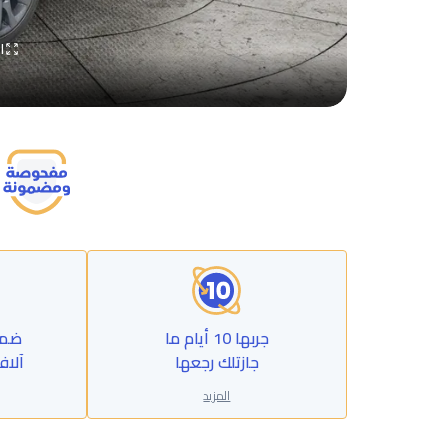
ا
جربها 10 أيام ما
جازتلك رجعها
آلاف
المزيد