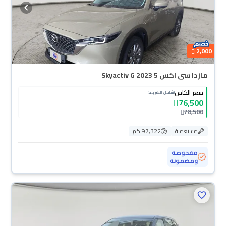
2,000
مازدا سى اكس 5 Skyactiv G 2023
سعر الكاش
(شامل الضريبة)
76,500
78,500
مستعملة
97,322 كم
مفحوصة
ومضمونة
محجوزة