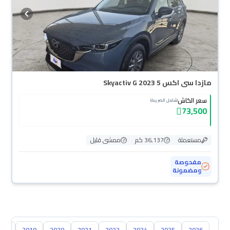
مازدا سى اكس 5 Skyactiv G 2023
سعر الكاش
(شامل الضريبة)
73,500
مستعملة
36,137 كم
ممشى قليل
مفحوصة
ومضمونة
018
2019
2020
2021
2022
2024
2025
2026