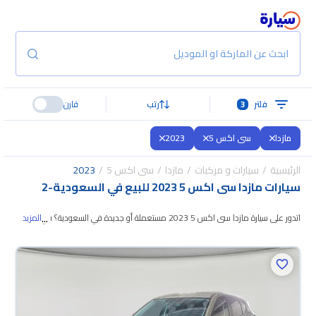
ابحث عن الماركة او الموديل
فلتر
3
رتب
قارن
مازدا
سى اكس 5
2023
الرئيسية
سيارات و مركبات
مازدا
سى اكس 5
2023
سيارات مازدا سى اكس 5 2023 للبيع في السعودية
-
2
...
اتدور على سيارة مازدا سى اكس 5 2023 مستعملة أو جديدة في السعودية؟ في
المزيد
موقع سيارة بنوفر لك كل الخيارات، تقدر تتصفح
الموديلات وتختار اللي يناسبك. جميع
سيارات مازدا سى اكس 5 2023 المستعملة مضمونة ومفحوصة بأكثر من 200
نقطة وتقدر تجربها لمدة 10 أيام، وإن ما ناسبتك لأي سبب تقدر تسترجع كامل المبلغ
خلال 10 أيام بكل سهولة. والسيارات الجديدة مضمونة بضمان الوكالة، تقدر تشتريها
كاش أو تقسيط، وتحجزها أونلاين، وبتوصلك لين باب بيتك.