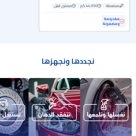
مستعملة
44,950 كم
ممشى قليل
مفحوصة
ومضمونة
نجددها ونجهزها