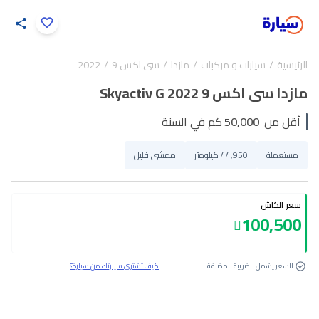
اضغط لتكبير الصورة
الرئيسية
سيارات و مركبات
مازدا
سى اكس 9
2022
24
/
1
مازدا سى اكس 9 Skyactiv G 2022
أقل من
50,000
كم في السنة
مستعملة
44,950 كيلومتر
ممشى قليل
سعر الكاش
100,500
السعر يشمل الضريبة المضافة
كيف تشتري سيارتك من سيارة؟