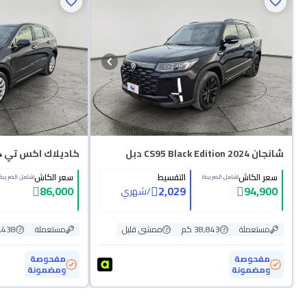
شانجان CS95 Black Edition 2024 دبل
كاديلاك اكس تي 4 لاكجري 2023
سعر الكاش
التقسيط
سعر الكاش
(شامل الضريبة)
(شامل الضريبة)
86,000
2,029
94,900
/
شهري
مستعملة
38,843 كم
ممشى قليل
مستعملة
66,438
مفحوصة
مفحوصة
ومضمونة
ومضمونة