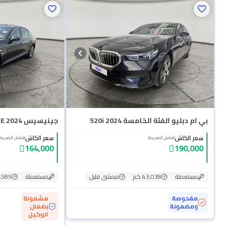
بي ام دبليو الفئة الخامسة 520i 2024
جينيسيس G80 PRESTIGE 2024
سعر الكاش
سعر الكاش
(شامل الضريبة)
(شامل الضريبة)
164,000
190,000
مستعملة
43,038 كم
ممشى قليل
مستعملة
1,585 
مفحوصة
مشمولة
ومضمونة
بضمان
الوكيل