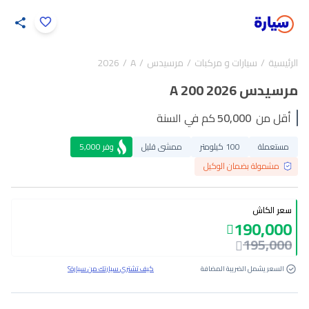
اضغط لتكبير الصورة
الرئيسية
سيارات و مركبات
مرسيدس
A
2026
35
/
1
مرسيدس A 200 2026
أقل من
50,000
كم في السنة
مستعملة
100 كيلومتر
ممشى قليل
وفر
5,000
مشمولة بضمان الوكيل
سعر الكاش
190,000
195,000
السعر يشمل الضريبة المضافة
كيف تشتري سيارتك من سيارة؟