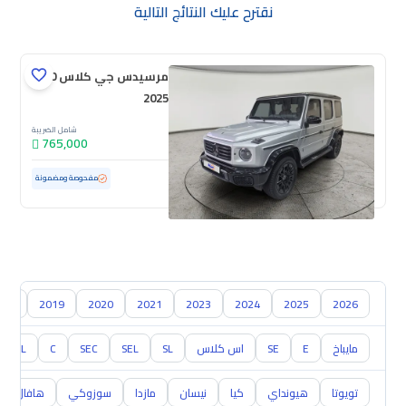
نقترح عليك النتائج التالية
مرسيدس جي كلاس 500
2025
شامل الضريبة
765,000
مستعملة
13,818 كم
ممشى قليل
مفحوصة ومضمونة
018
2019
2020
2021
2023
2024
2025
2026
مايباخ
E
SE
اس كلاس
SL
SEL
SEC
C
CL
تويوتا
هيونداي
كيا
نيسان
مازدا
سوزوكي
هافال