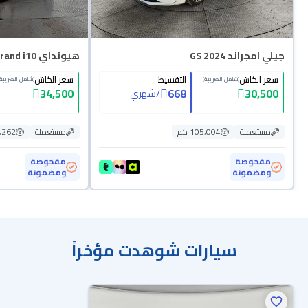
جيلي امجراند GS 2024
هيونداي Grand i10 فلييت 2024
سعر الكاش
التقسيط
سعر الكاش
(شامل الضريبة)
(شامل الضريبة)
34,500
668
30,500
/
شهري
مستعملة
105,004 كم
مستعملة
69,262
مفحوصة
مفحوصة
ومضمونة
ومضمونة
سيارات شوهدت مؤخراً
محجوزة