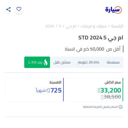
اضغط لتكبير الصورة
الرئيسية
سيارات و مركبات
ام جي
5
2024
32
/
1
ام جي 5 STD 2024
أقل من
50,000
كم في السنة
مستعملة
28,654 كيلومتر
ممشى قليل
وفر
5,300
سعر الكاش
التقسيط
725
33,200
/
شهرياً
38,500
السعر يشمل الضريبة المضافة