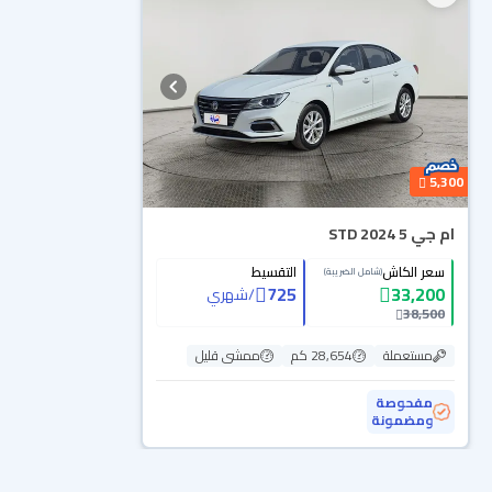
5,300
ام جي 5 STD 2024
سعر الكاش
التقسيط
(شامل الضريبة)
725
33,200
/
شهري
38,500
مستعملة
28,654 كم
ممشى قليل
مفحوصة
ومضمونة