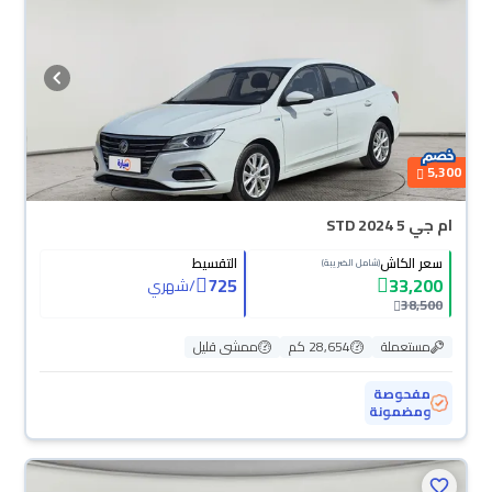
5,300
ام جي 5 STD 2024
سعر الكاش
التقسيط
(شامل الضريبة)
725
33,200
/
شهري
38,500
مستعملة
28,654 كم
ممشى قليل
مفحوصة
ومضمونة