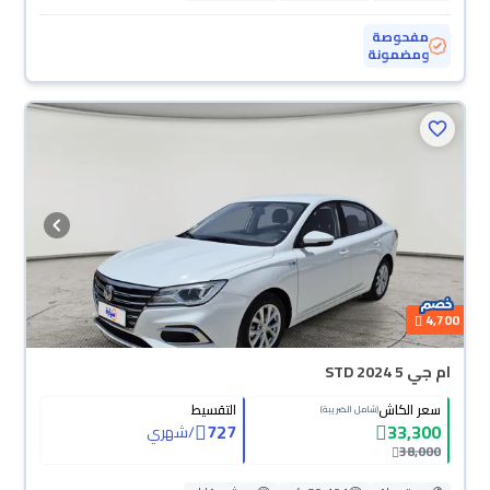
مفحوصة
ومضمونة
4,700
ام جي 5 STD 2024
سعر الكاش
التقسيط
(شامل الضريبة)
727
33,300
/
شهري
38,000