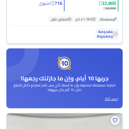
716
32,800
/
شهري
38,000
مستعملة
41,182 كم
ممشى قليل
مفحوصة
ومضمونة
جربها 10 أيام، وإن ما جازتلك رجعها!
اشترها مستعملة مضمونة وإن ما ناسبتك لأي سبب تقدر تسترجع كامل المبلغ
خلال 10 أيام بكل سهولة!
اعرف أكثر