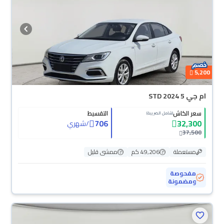
5,200
ام جي 5 STD 2024
سعر الكاش
التقسيط
(شامل الضريبة)
706
32,300
/
شهري
37,500
مستعملة
49,206 كم
ممشى قليل
مفحوصة
ومضمونة