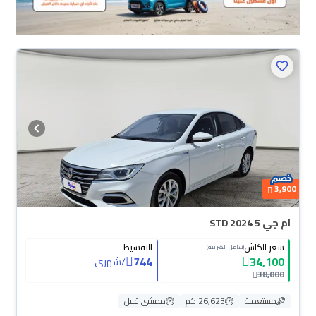
3,900
ام جي 5 STD 2024
سعر الكاش
التقسيط
(شامل الضريبة)
744
34,100
/
شهري
38,000
مستعملة
26,623 كم
ممشى قليل