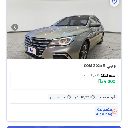
ام جي 5 COM 2024
سعر الكاش
(شامل الضريبة)
34,000
مستعملة
10,997 كم
ممشى قليل
مفحوصة
ومضمونة