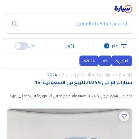
ابحث عن الماركة او الموديل
فلتر
3
رتب
قارن
ام جي
5
2024
الرئيسية
سيارات و مركبات
ام جي
5
2024
سيارات ام جي 5 2024 للبيع في السعودية
-
15
...
اتدور على سيارة ام جي 5 2024 مستعملة أو جديدة في السعودية؟ في موقع
المزيد
سيارة بنوفر لك كل الخيارات، تقدر تتصفح الموديلات
وتختار اللي يناسبك. جميع سيارات
ام جي 5 2024 المستعملة مضمونة ومفحوصة بأكثر من 200 نقطة وتقدر تجربها
لمدة 10 أيام، وإن ما ناسبتك لأي سبب تقدر تسترجع كامل المبلغ خلال 10 أيام بكل
سهولة. والسيارات الجديدة مضمونة بضمان الوكالة، تقدر تشتريها كاش أو تقسيط،
وتحجزها أونلاين، وبتوصلك لين باب بيتك.