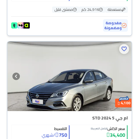
مستعملة
24,916 كم
ممشى قليل
مفحوصة
ومضمونة
4,100
ام جي 5 STD 2024
سعر الكاش
التقسيط
(شامل الضريبة)
750
34,400
/
شهري