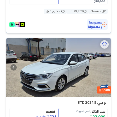
38,500
مستعملة
29,289 كم
ممشى قليل
مفحوصة
ومضمونة
5,500
ام جي 5 STD 2024
سعر الكاش
التقسيط
(شامل الضريبة)
721
33,000
/
شهري