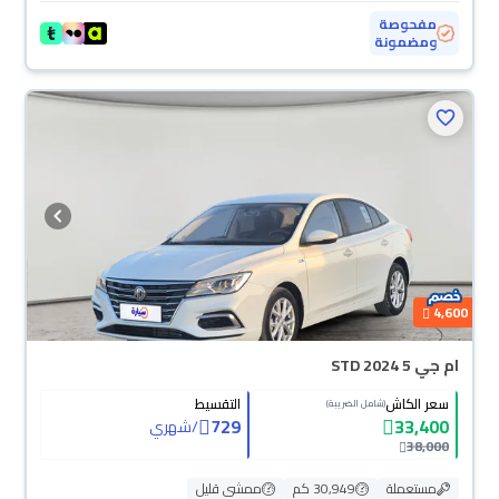
مفحوصة
ومضمونة
4,600
ام جي 5 STD 2024
سعر الكاش
التقسيط
(شامل الضريبة)
729
33,400
/
شهري
38,000
مستعملة
30,949 كم
ممشى قليل