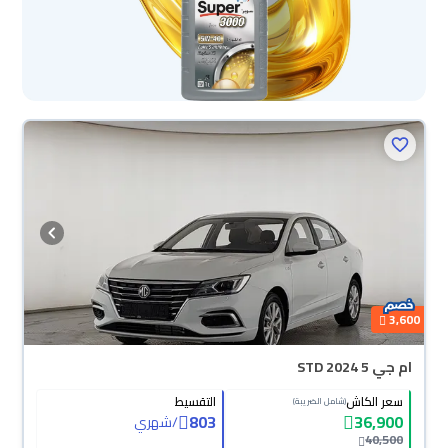
3,600
ام جي 5 STD 2024
سعر الكاش
التقسيط
(شامل الضريبة)
803
36,900
/
شهري
40,500