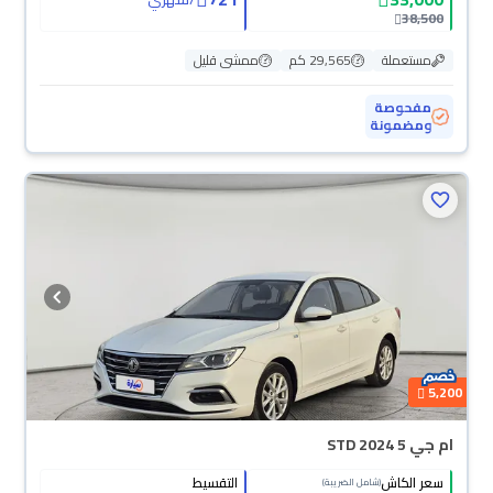
38,500
مستعملة
29,565 كم
ممشى قليل
مفحوصة
ومضمونة
5,200
ام جي 5 STD 2024
سعر الكاش
التقسيط
(شامل الضريبة)