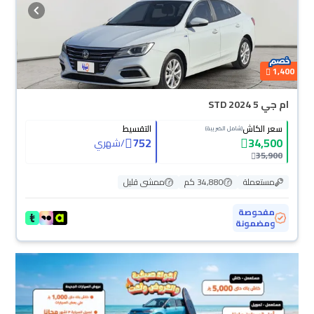
1,400
ام جي 5 STD 2024
سعر الكاش
التقسيط
(شامل الضريبة)
752
34,500
/
شهري
35,900
مستعملة
34,880 كم
ممشى قليل
مفحوصة
ومضمونة