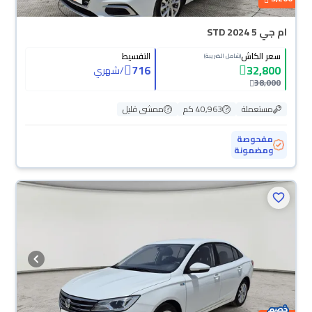
ام جي 5 STD 2024
سعر الكاش
التقسيط
(شامل الضريبة)
716
32,800
/
شهري
38,000
مستعملة
40,963 كم
ممشى قليل
مفحوصة
ومضمونة
محجوزة