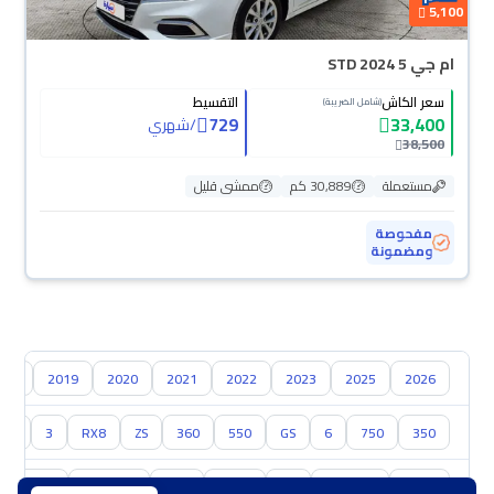
5,100
ام جي 5 STD 2024
سعر الكاش
التقسيط
(شامل الضريبة)
729
33,400
/
شهري
38,500
مستعملة
30,889 كم
ممشى قليل
مفحوصة
ومضمونة
018
2019
2020
2021
2022
2023
2025
2026
350
750
6
GS
550
360
ZS
RX8
3
جي
تويوتا
هيونداي
كيا
نيسان
مازدا
سوزوكي
هافال