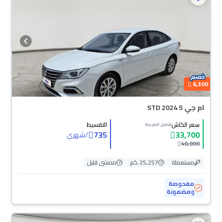
6,300
ام جي 5 STD 2024
سعر الكاش
التقسيط
(شامل الضريبة)
735
33,700
/
شهري
40,000
مستعملة
25,257 كم
ممشى قليل
مفحوصة
ومضمونة