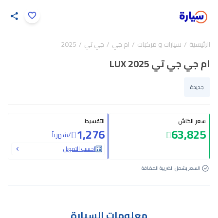
اضغط لتكبير الصورة
الرئيسية
سيارات و مركبات
ام جي
جي تي
2025
12
/
1
ام جي جي تي LUX 2025
جديدة
سعر الكاش
التقسيط
1,276
63,825
/
شهرياً
احسب التمويل
السعر يشمل الضريبة المضافة
معلومات السيارة