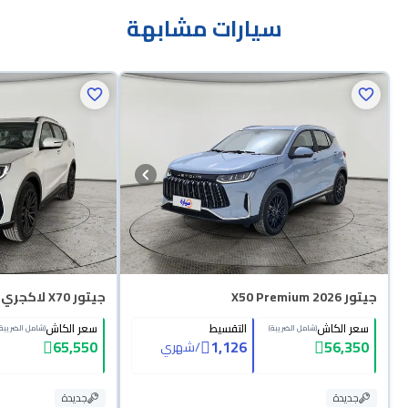
سيارات مشابهة
جيتور X50 Premium 2026
جيتور X70 لاكجري 2026
سعر الكاش
التقسيط
سعر الكاش
(شامل الضريبة)
(شامل الضريبة)
65,550
1,126
56,350
/
شهري
جديدة
جديدة