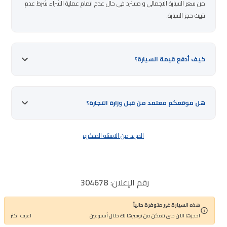
من سعر السيارة الاجمالي و مسترد في حال عدم اتمام عملية الشراء شرط عدم
تثبيت حجز السيارة.
كيف أدفع قيمة السيارة؟
هل موقعكم معتمد من قبل وزارة التجارة؟
المزيد من الاسئلة المتكررة
رقم الإعلان:
304678
اذكر رقم الإعلان عند الاتصال مع خدمة العملاء
هذه السيارة غير متوفرة حالياً
احجزها الآن حتى نتمكن من توفيرها لك خلال أسبوعين
اعرف اكثر