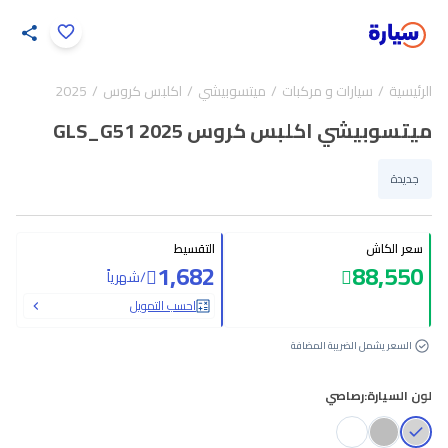
اضغط لتكبير الصورة
الرئيسية
سيارات و مركبات
ميتسوبيشي
اكلبس كروس
2025
19
/
1
ميتسوبيشي اكلبس كروس GLS_G51 2025
جديدة
سعر الكاش
التقسيط
1,682
88,550
/
شهرياً
احسب التمويل
السعر يشمل الضريبة المضافة
لون السيارة:
رصاصي