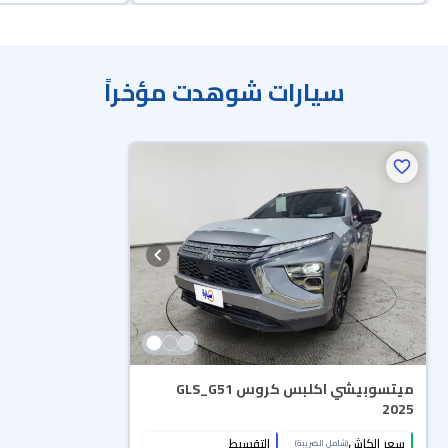
سيارات شوهدت مؤخراً
ميتسوبيشي اكلبس كروس GLS_G51
2025
سعر الكاش
التقسيط
(شامل الضريبة)