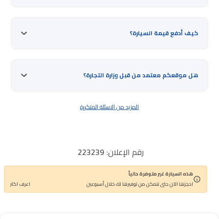
كيف أدفع قيمة السيارة؟
هل موقعكم معتمد من قبل وزارة التجارة؟
المزيد من الاسئلة المتكررة
رقم الإعلان:
223239
اذكر رقم الإعلان عند الاتصال مع خدمة العملاء
هذه السيارة غير متوفرة حالياً
احجزها الآن حتى نتمكن من توفيرها لك خلال أسبوعين
اعرف اكثر