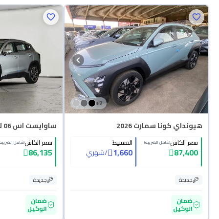
+
2
هيونداي كونا سمارت 2026
ساوايست اس 06 لاكجري 2026
سعر الكاش
التقسيط
سعر الكاش
(شامل الضريبة)
(شامل الضريبة)
86,135
1,660
87,400
/
شهري
جديدة
جديدة
ضمان
ضمان
الوكيل
الوكيل