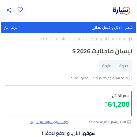
اضغط لتكبير الصورة
خصم ١٠٠٠ ريال و غسيل مجاني
اعرف اكثر
34
/
1
الرئيسية
سيارات و مركبات
نيسان
ماجنايت
2026
نيسان ماجنايت S 2026
جديدة
ملوحة
هذه سيارة جديدة تم إصدار لوحاتها مسبقا
سعر الكاش
61,200
السعر يشمل الضريبة المضافة
كيف تشتري سيارتك من سيارة؟
سوقها الآن، و ادفع لاحقًا !