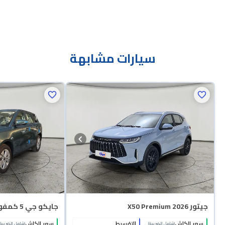
سيارات مشابهة
جيتور X50 Premium 2026
جايكو جي 5 كمفورت 2027
سعر الكاش
التقسيط
سعر الكاش
(شامل الضريبة)
(شامل الضريبة)