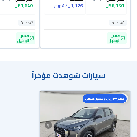
61,640
1,126
56,350
/
شهري
جديدة
جديدة
ضمان
ضمان
الوكيل
الوكيل
سيارات شوهدت مؤخراً
خصم ١٠٠٠ ريال و غسيل مجاني