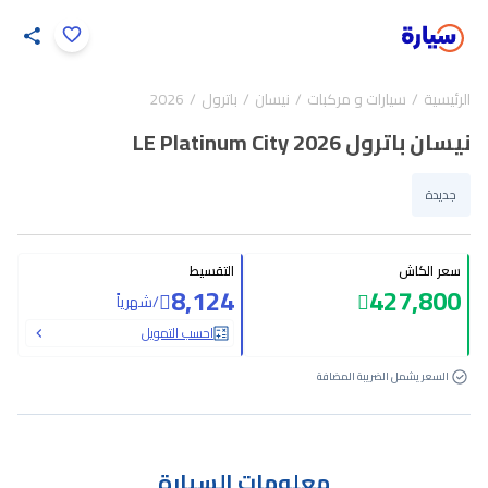
اضغط لتكبير الصورة
الرئيسية
سيارات و مركبات
نيسان
باترول
2026
34
/
1
نيسان باترول LE Platinum City 2026
جديدة
سعر الكاش
التقسيط
8,124
427,800
/
شهرياً
احسب التمويل
السعر يشمل الضريبة المضافة
معلومات السيارة