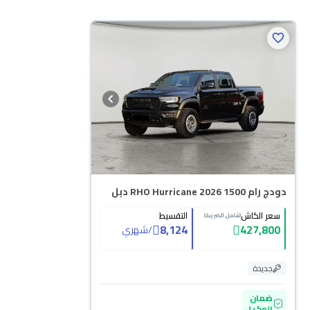
دودج رام 1500 RHO Hurricane 2026 دبل
سعر الكاش
التقسيط
(شامل الضريبة)
8,124
427,800
/
شهري
جديدة
ضمان
الوكيل