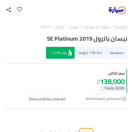
اضغط لتكبير الصورة
الرئيسية
سيارات و مركبات
نيسان
باترول
2019
35
/
1
نيسان باترول SE Platinum 2019
مستعملة
138,547 كيلومتر
وفر
11,000
سعر الكاش
138,000
149,000
السعر يشمل الضريبة المضافة
كيف تشتري سيارتك من سيارة؟