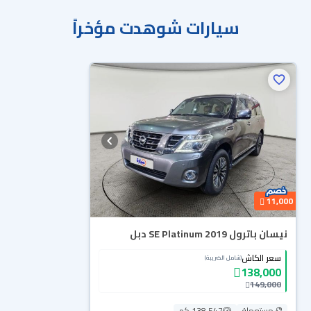
سيارات شوهدت مؤخراً
11,000
نيسان باترول SE Platinum 2019 دبل
سعر الكاش
(شامل الضريبة)
138,000
149,000
مستعملة
138,547 كم