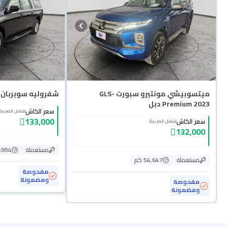
ميتسوبيشي مونتيرو سبورت GLS-
شفروليه سوبربان LS 2023
Premium 2023 دبل
سعر الكاش
(شامل الضريبة)
133,000
سعر الكاش
(شامل الضريبة)
132,000
مستعملة
07,984
مستعملة
54,647 كم
مفحوصة
ومضمونة
مفحوصة
ومضمونة