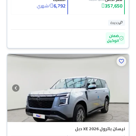
6,792
357,650
/
شهري
جديدة
ضمان
الوكيل
نيسان باترول XE 2026 دبل