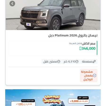
نيسان باترول Platinum 2026 دبل
سعر الكاش
(شامل الضريبة)
346,000
مستعملة
6,310 كم
ممشى قليل
مشمولة
بضمان
الوكيل