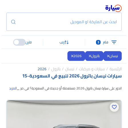
ابحث عن الماركة او الموديل
فلتر
3
رتب
قارن
نيسان
باترول
2026
الرئيسية
سيارات و مركبات
نيسان
باترول
2026
سيارات نيسان باترول 2026 للبيع في السعودية
-
15
...
اتدور على سيارة نيسان باترول 2026 مستعملة أو جديدة في السعودية؟ في موقع
المزيد
سيارة بنوفر لك كل الخيارات، تقدر تتصفح الموديلات وتختار
اللي يناسبك. جميع سيارات
نيسان باترول 2026 المستعملة مضمونة ومفحوصة بأكثر من 200 نقطة وتقدر
تجربها لمدة 10 أيام، وإن ما ناسبتك لأي سبب تقدر تسترجع كامل المبلغ خلال 10
أيام بكل سهولة. والسيارات الجديدة مضمونة بضمان الوكالة، تقدر تشتريها كاش أو
تقسيط، وتحجزها أونلاين، وبتوصلك لين باب بيتك.