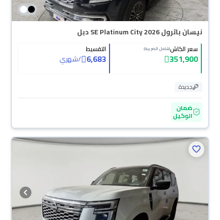
نيسان باترول SE Platinum City 2026 دبل
سعر الكاش
التقسيط
(شامل الضريبة)
6,683
351,900
/
شهري
جديدة
ضمان
الوكيل