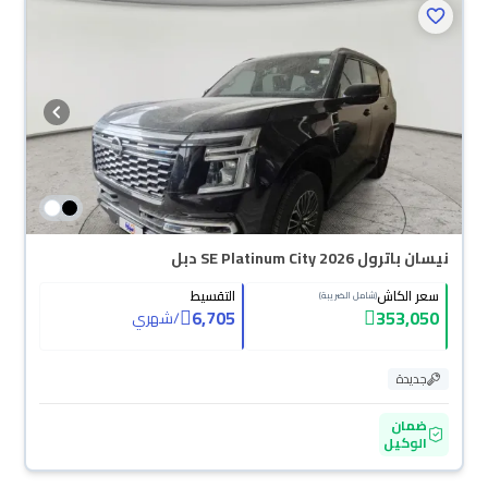
نيسان باترول SE Platinum City 2026 دبل
سعر الكاش
التقسيط
(شامل الضريبة)
6,705
353,050
/
شهري
جديدة
ضمان
الوكيل