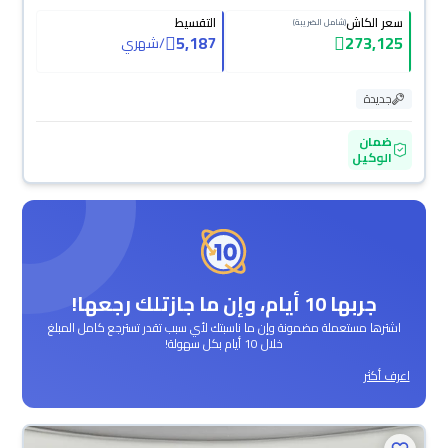
سعر الكاش
التقسيط
(شامل الضريبة)
5,187
273,125
/
شهري
جديدة
ضمان
الوكيل
جربها 10 أيام، وإن ما جازتلك رجعها!
اشترها مستعملة مضمونة وإن ما ناسبتك لأي سبب تقدر تسترجع كامل المبلغ
خلال 10 أيام بكل سهولة!
اعرف أكثر