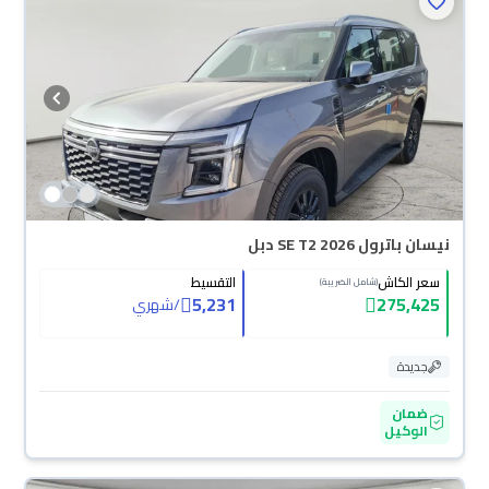
نيسان باترول SE T2 2026 دبل
سعر الكاش
التقسيط
(شامل الضريبة)
5,231
275,425
/
شهري
جديدة
ضمان
الوكيل