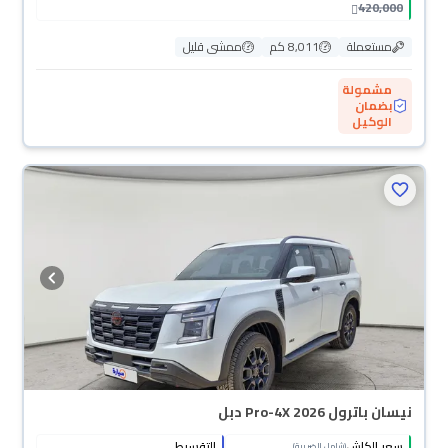
420,000
مستعملة
8,011 كم
ممشى قليل
مشمولة
بضمان
الوكيل
نيسان باترول Pro-4X 2026 دبل
سعر الكاش
التقسيط
(شامل الضريبة)