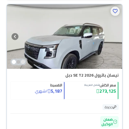
نيسان باترول SE T2 2026 دبل
سعر الكاش
التقسيط
(شامل الضريبة)
5,187
273,125
/
شهري
جديدة
ضمان
الوكيل