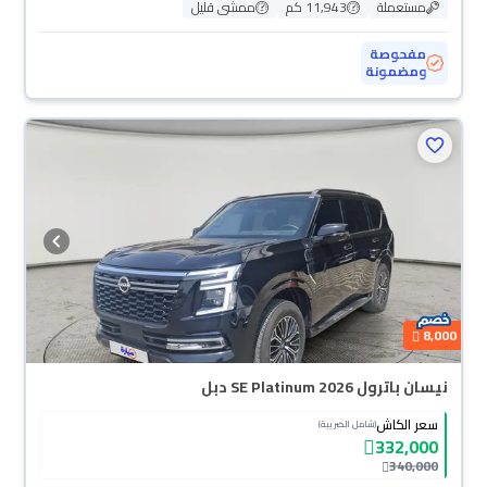
مستعملة
11,943 كم
ممشى قليل
مفحوصة
ومضمونة
8,000
نيسان باترول SE Platinum 2026 دبل
سعر الكاش
(شامل الضريبة)
332,000
340,000