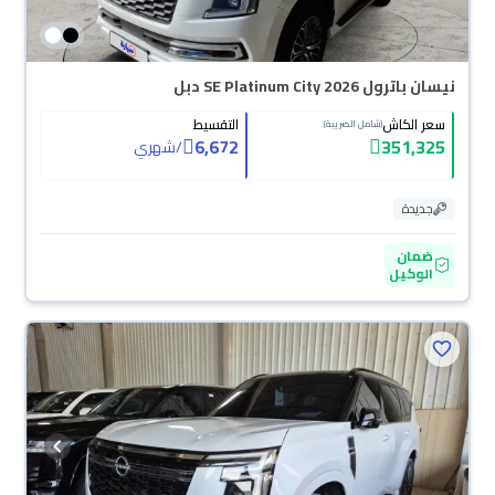
نيسان باترول SE Platinum City 2026 دبل
سعر الكاش
التقسيط
(شامل الضريبة)
6,672
351,325
/
شهري
جديدة
ضمان
الوكيل