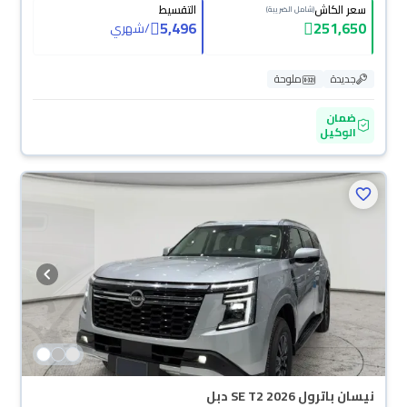
سعر الكاش
التقسيط
(شامل الضريبة)
5,496
251,650
/
شهري
جديدة
ملوحة
ضمان
الوكيل
نيسان باترول SE T2 2026 دبل