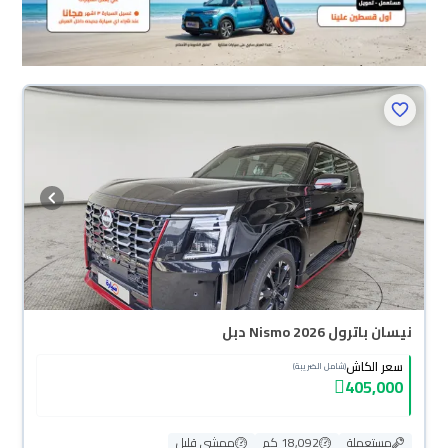
نيسان باترول Nismo 2026 دبل
سعر الكاش
(شامل الضريبة)
405,000
مستعملة
18,092 كم
ممشى قليل