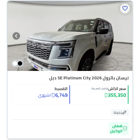
نيسان باترول SE Platinum City 2026 دبل
سعر الكاش
التقسيط
(شامل الضريبة)
6,749
355,350
/
شهري
جديدة
ضمان
الوكيل