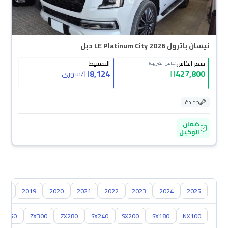
نيسان باترول LE Platinum City 2026 دبل
سعر الكاش
التقسيط
(شامل الضريبة)
8,124
427,800
/
شهري
جديدة
ضمان
الوكيل
018
2019
2020
2021
2022
2023
2024
2025
Z350
ZX300
ZX280
SX240
SX200
SX180
NX100