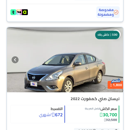
مفحوصة
ومضمونة
500
كاش باك
1,800
نيسان صني كمفورت 2022
سعر الكاش
التقسيط
(شامل الضريبة)
672
30,700
/
شهري
32,500