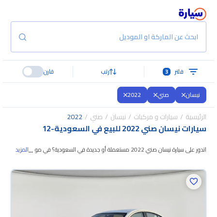
ابحث عن الماركة او الموديل
فلتر
3
رتب
قارن
نيسان
صني
2022
الرئيسية
سيارات و مركبات
نيسان
صني
2022
سيارات نيسان صني 2022 للبيع في السعودية
-
12
...
اتدور على سيارة نيسان صني 2022 مستعملة أو جديدة في السعودية؟ في موقع
المزيد
سيارة بنوفر لك كل الخيارات، تقدر تتصفح الموديلات وتختار
اللي يناسبك. جميع سيارات
نيسان صني 2022 المستعملة مضمونة ومفحوصة بأكثر من 200 نقطة وتقدر
تجربها لمدة 10 أيام، وإن ما ناسبتك لأي سبب تقدر تسترجع كامل المبلغ خلال 10
أيام بكل سهولة. والسيارات الجديدة مضمونة بضمان الوكالة، تقدر تشتريها كاش أو
تقسيط، وتحجزها أونلاين، وبتوصلك لين باب بيتك.