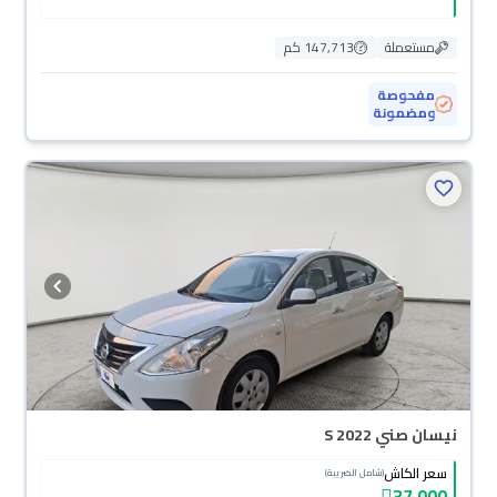
مستعملة
147,713 كم
مفحوصة
ومضمونة
نيسان صني S 2022
سعر الكاش
(شامل الضريبة)
37,000