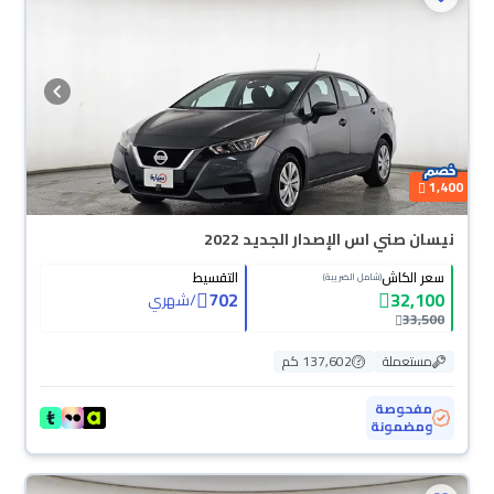
1,400
نيسان صني اس الإصدار الجديد 2022
سعر الكاش
التقسيط
(شامل الضريبة)
702
32,100
/
شهري
33,500
مستعملة
137,602 كم
مفحوصة
ومضمونة
محجوزة