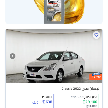
2,700
نيسان صني Classic 2022
سعر الكاش
التقسيط
(شامل الضريبة)
638
29,100
/
شهري
31,800