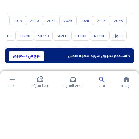
018
2019
2020
2021
2023
2024
2025
2026
باترول
NX100
SX180
SX200
SX240
ZX280
ZX300
تويوتا
هيونداي
كيا
مازدا
سوزوكي
هافال
GAC
استخدم تطبيق سيارة لتجربة افضل
تابع في التطبيق
الرئيسية
بحث
جميع السيارت
بيعنا سيارتك
المزيد