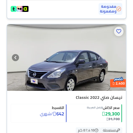
مفحوصة
ومضمونة
2,400
نيسان صني Classic 2022
سعر الكاش
التقسيط
(شامل الضريبة)
642
29,300
/
شهري
31,700
مستعملة
87,418 كم