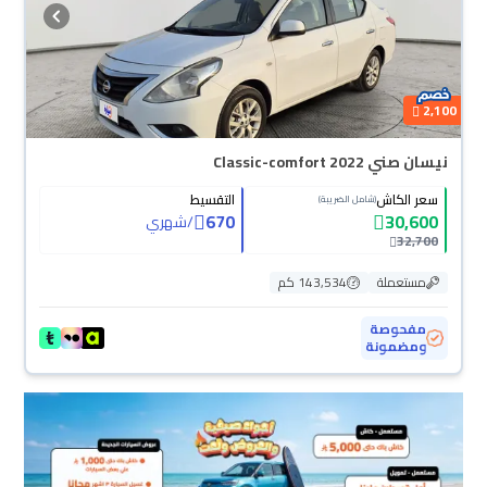
2,100
نيسان صني Classic-comfort 2022
سعر الكاش
التقسيط
(شامل الضريبة)
670
30,600
/
شهري
32,700
مستعملة
143,534 كم
مفحوصة
ومضمونة