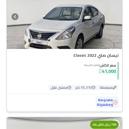
نيسان صني Classic 2022
سعر الكاش
(شامل الضريبة)
41,000
مستعملة
55,310 كم
ممشى قليل
مفحوصة
ومضمونة
محجوزة
700 ريال كاش باك