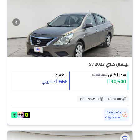
نيسان صني SV 2022
سعر الكاش
التقسيط
(شامل الضريبة)
668
30,500
/
شهري
مستعملة
139,612 كم
مفحوصة
ومضمونة
محجوزة