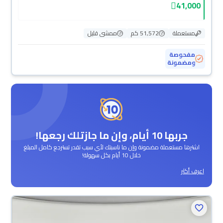
41,000
مستعملة
51,572 كم
ممشى قليل
مفحوصة
ومضمونة
جربها 10 أيام، وإن ما جازتلك رجعها!
اشترها مستعملة مضمونة وإن ما ناسبتك لأي سبب تقدر تسترجع كامل المبلغ
خلال 10 أيام بكل سهولة!
اعرف أكثر