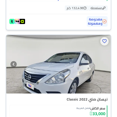
مستعملة
132,438 كم
مفحوصة
ومضمونة
نيسان صني Classic 2022
سعر الكاش
(شامل الضريبة)
33,000