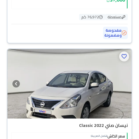
مستعملة
76,972 كم
مفحوصة
ومضمونة
نيسان صني Classic 2022
سعر الكاش
(شامل الضريبة)