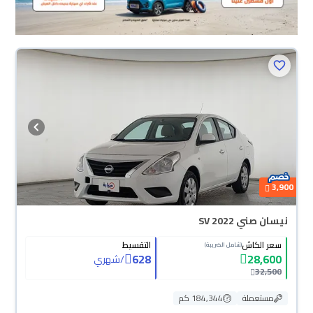
3,900
نيسان صني SV 2022
سعر الكاش
التقسيط
(شامل الضريبة)
628
28,600
/
شهري
32,500
مستعملة
184,344 كم