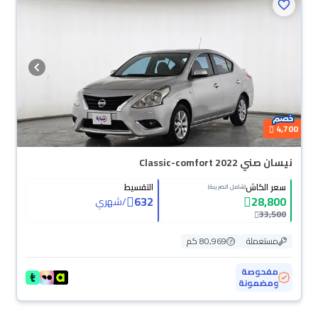
4,700
نيسان صني Classic-comfort 2022
سعر الكاش
التقسيط
(شامل الضريبة)
632
28,800
/
شهري
33,500
مستعملة
80,969 كم
مفحوصة
ومضمونة