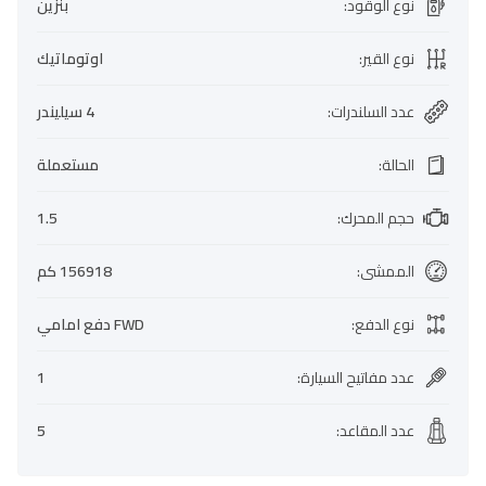
نوع الوقود
:
بنزين
نوع القير
:
اوتوماتيك
عدد السلندرات
:
4 سيليندر
الحالة
:
مستعملة
حجم المحرك
:
1.5
الممشى
:
156918 كم
نوع الدفع
:
FWD دفع امامي
عدد مفاتيح السيارة
:
1
عدد المقاعد
:
5