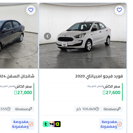
فورد فيجو امبيانتي 2020
شانجان السفن Full Option 2024
سعر الكاش
سعر الكاش
(شامل الضريبة)
(شامل الضريبة)
27,000
27,600
مستعملة
106,649 كم
مستعملة
85,555
مفحوصة
مفحوصة
ومضمونة
ومضمونة