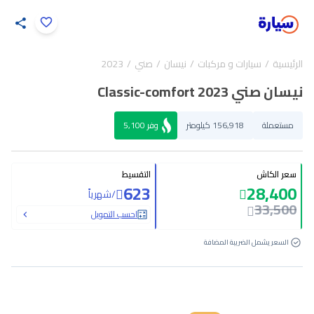
اضغط لتكبير الصورة
الرئيسية
سيارات و مركبات
نيسان
صني
2023
31
/
1
نيسان صني Classic-comfort 2023
مستعملة
156,918 كيلومتر
وفر
5,100
سعر الكاش
التقسيط
623
28,400
/
شهرياً
33,500
احسب التمويل
السعر يشمل الضريبة المضافة