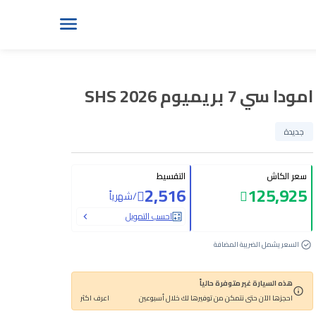
امودا سي 7 بريميوم SHS 2026
جديدة
سعر الكاش
التقسيط
2,516
125,925
/
شهرياً
احسب التمويل
السعر يشمل الضريبة المضافة
هذه السيارة غير متوفرة حالياً
احجزها الآن حتى نتمكن من توفيرها لك خلال أسبوعين
اعرف اكثر