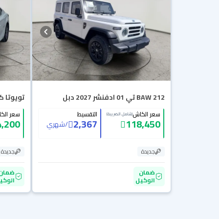
BAW 212 تي 01 ادفنشر 2027 دبل
تويوتا كامري 
سعر الكاش
التقسيط
سعر الك
(شامل الضريبة)
,200
2,367
118,450
/
شهري
جديدة
جديدة
ضمان
ضمان
الوكيل
الوكي