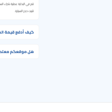
تتم في البداية عملية شراء ا
تثبيت حجز السيارة.
كيف أدفع قيمة الس
هل موقعكم معتمد م