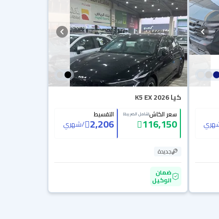
كيا K5 EX 2026
سعر الكاش
التقسيط
(شامل الضريبة)
2,206
116,150
هري
/
شهري
جديدة
ضمان
الوكيل