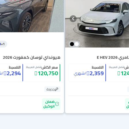
+
1
E HEV 2026
هيونداي توسان كمفورت 2026
اش
التقسيط
سعر الكاش
التقسيط
(شامل الضريبة)
(شامل الضريبة)
2,294
120,750
2,359
124
/
شهري
/
ش
جديدة
ضمان
ل
الوكيل