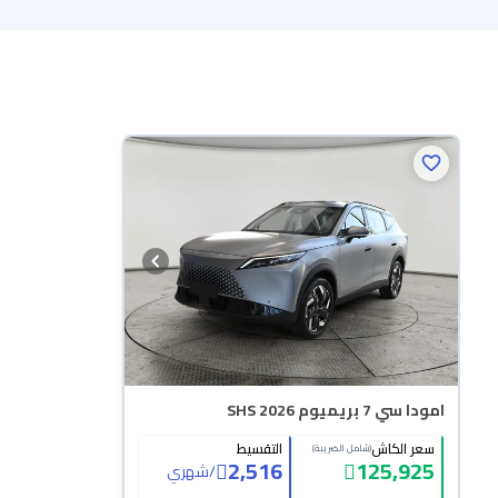
امودا سي 7 بريميوم SHS 2026
سعر الكاش
التقسيط
(شامل الضريبة)
2,516
125,925
/
شهري